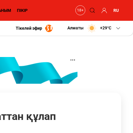
АНЫМ
ПІКІР
RU
Алматы
+29
C
Тікелей эфир
аттан құлап