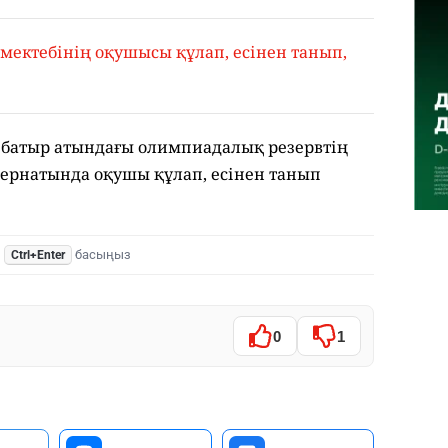
 мектебінің оқушысы құлап, есінен танып,
ет батыр атындағы олимпиадалық резервтің
рнатында оқушы құлап, есінен танып
,
басыңыз
Ctrl+Enter
0
1