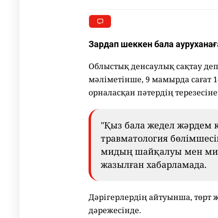
Зардап шеккен бала ауруханаға
Облыстық денсаулық сақтау деп
мәліметінше, 9 мамырда сағат 1
орналасқан пәтердің терезесіне
"Қыз бала жедел жәрдем к
травматология бөлімшес
мидың шайқалуы мен мид
жазылған хабарламада.
Дәрігерлердің айтуынша, төрт
дәрежесінде.