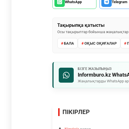
WhatsApp
Telegram
Тақырыпқа қатысты
Осы тақырыптар бойынша жаңалықтар
БАЛА
ОҚЫС ОҚИҒАЛАР
БІЗГЕ ЖАЗЫЛЫҢЫЗ
Informburo.kz Whats
Жаңалықтарды WhatsApp а
ПІКІРЛЕР