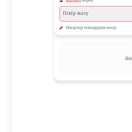
Кіруіңіз
керек.
Пікірлер тексеруден өтеді.
Әзі