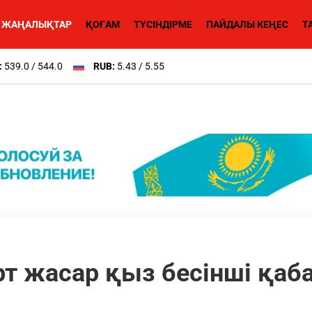
ЖАҢАЛЫҚТАР
ҚОҒАМ
ТҮСІНДІРМЕ
ПАЙДАЛЫ КЕҢЕС
Т
:
539.0 / 544.0
RUB:
5.43 / 5.55
т жасар қыз бесінші қаб