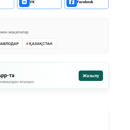
VK
Facebook
 мен мақалалар
ПАВЛОДАР
ҚАЗАҚСТАН
App-та
Жазылу
рнамыздан алыңыз.