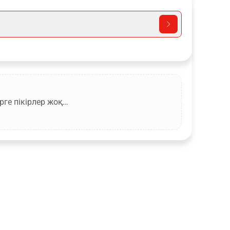
рге пікірлер жоқ…