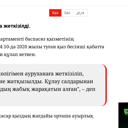
Қаз
Qaz
قازاق
 жеткізілді.
артаменті баспасөз қызметінің
4:10-да 2020 жылы туған қыз бесінші қабатта
н құлап кеткен.
өлігімен ауруханаға жеткізіліп,
іне жатқызылды. Құлау салдарынан
ың жабық жарақатын алған", – деп
 жасар қыздың жағдайы орташа ауырлық