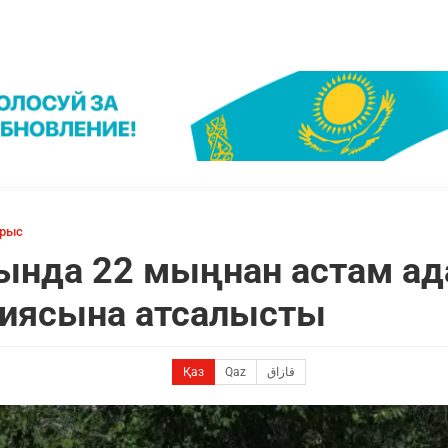
ырыс
нда 22 мыңнан астам ада
циясына атсалысты
Қаз
Qaz
قازاق