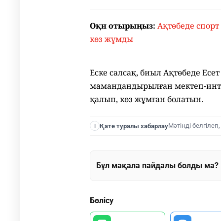
Оқи отырыңыз:
Ақтөбеде спорт
көз жұмды
Еске салсақ, биыл Ақтөбеде Ес
мамандандырылған мектеп-инте
қалып, көз жұмған болатын.
Мәтінді белгілеп
Қате туралы хабарлау
I
Бұл мақала пайдалы болды ма?
Бөлісу