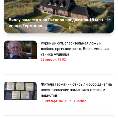
Виллу заместителя Гитлера продают за 18 млн
евро в Германии
Куриный суп, спасительная ложь и
любовь превыше всего. Воспоминания
узника Аушвица
23 января, 13:02
Жители Германии открыли сбор денег на
восстановление памятника жертвам
нацистов
•
13 октября, 04:30
неонас