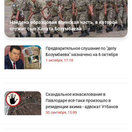
Найдена образцовая воинская часть, в которой
служит сын Каната Бозумбаева
Предварительное слушание по "делу
Бозумбаева" назначено на 6 октября
1 октября, 17:10
Скандальное изнасилование в
Павлодаре всё-таки произошло в
резиденции акима - адвокат Утбанов
30 сентября, 15:09