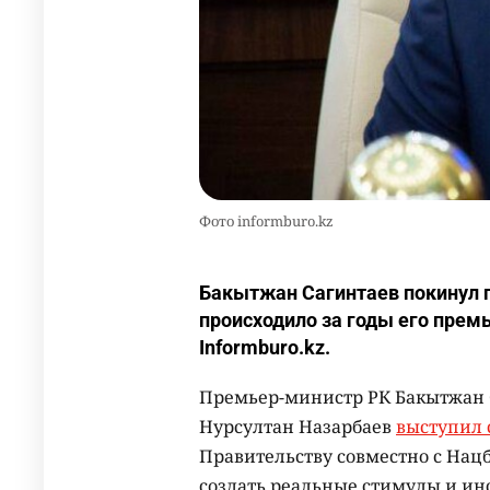
Фото informburo.kz
Бакытжан Сагинтаев покинул п
происходило за годы его премь
Informburo.kz.
Премьер-министр РК Бакытжан С
Нурсултан Назарбаев
выступил 
Правительству совместно с Нацб
создать реальные стимулы и ин