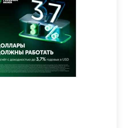
направил телеграмму
соболезнования родным и
близким Халық қаһарманы
Ивана Гапича
2618
2
42
🇫🇷 Клуб ПСЖ объявил об
4
открытии своей футбольной
академии в Астане
2629
2
39
🇺🇸🇯🇵 США и Япония
5
провели совместную
интервенцию для спасения
иены
2686
1
16
💬 Димаш Кудайберген
6
ответил на критику нового
клипа
2718
6
77