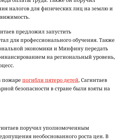
онда оплаты труда. Также он поручил
ия налогов для физических лиц на землю и
движимость.
интаев предложил запустить
ал для профессионального обучения. Также
ональной экономики и Минфину передать
 финансированием на региональный уровень,
цесс.
 в пожаре
погибли пятеро детей
, Сагинтаев
рной безопасности в стране были взяты на
Сагинтаев поручил уполномоченным
едопущения необоснованного роста цен. В