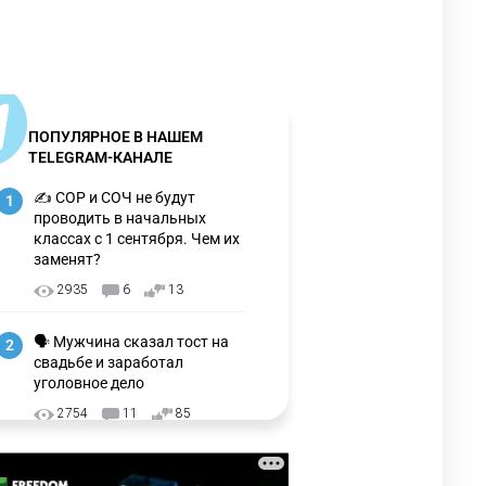
ПОПУЛЯРНОЕ В НАШЕМ
TELEGRAM-КАНАЛЕ
✍️ СОР и СОЧ не будут
1
проводить в начальных
классах с 1 сентября. Чем их
заменят?
2935
6
13
🗣 Мужчина сказал тост на
2
свадьбе и заработал
уголовное дело
2754
11
85
🗣Глава государства
3