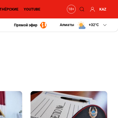
ТНЁРСКИЕ
YOUTUBE
KAZ
Алматы
+32
C
Прямой эфир