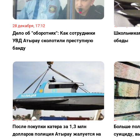
28 декабря, 17:12
12 мая, 13:05
Дело об "оборотнях": Как сотрудники
Школьникам
УВД Атырау сколотили преступную
обеды
банду
27 января, 18:01
22 января, 15
После покупки катера за 1,3 млн
Больше пол
долларов полиция Атырау жалуется на
суициду, в