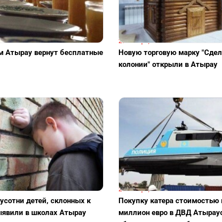
29 января, 09:01
 Атырау вернут бесплатные
Новую торговую марку "Сдел
колонии" открыли в Атырау
:01
21 января, 08:01
усотни детей, склонных к
Покупку катера стоимостью 
ыявили в школах Атырау
миллион евро в ДВД Атырау