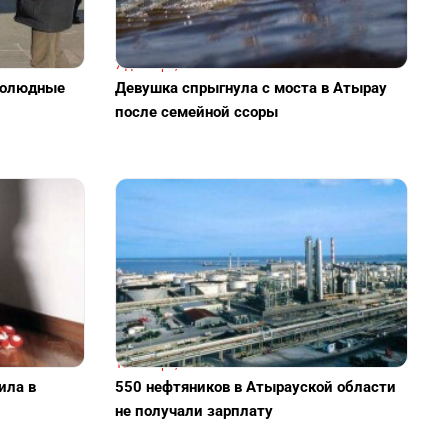
7 декабря, 19:12
голюдные
Девушка спрыгнула с моста в Атырау
после семейной ссоры
16 ноября, 15:11
ила в
550 нефтяников в Атырауской области
не получали зарплату