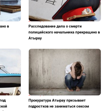
27 января, 19:01
ано в
Расследование дела о смерти
полицейского начальника прекращено в
Атырау
20 января, 08:01
под
Прокуратура Атырау призывает
ской
подростков не заниматься сексом