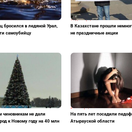
7:12
16 декабря, 18:12
ц бросился в ледяной Урал,
В Казахстане прошли немно
ти самоубийцу
не праздничные акции
:11
24 ноября, 21:11
 чиновникам не дали
На пять лет посадили педоф
род к Новому году на 40 млн
Атырауской области