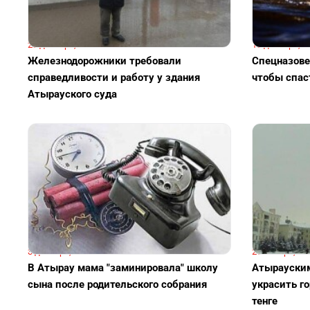
23 декабря, 11:12
18 декабря, 1
Железнодорожники требовали
Спецназове
справедливости и работу у здания
чтобы спас
Атырауского суда
3 декабря, 11:12
25 ноября, 16
В Атырау мама "заминировала" школу
Атырауским
сына после родительского собрания
украсить го
тенге