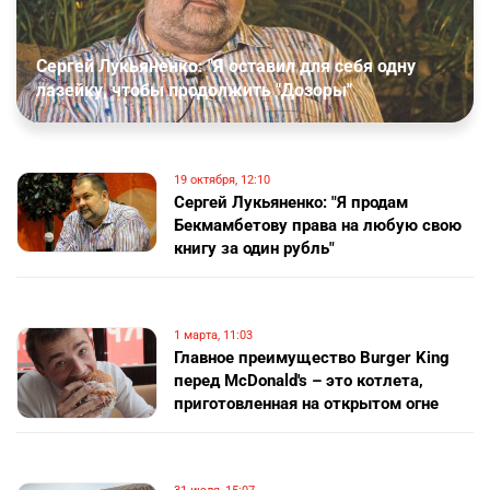
Сергей Лукьяненко: "Я оставил для себя одну
лазейку, чтобы продолжить "Дозоры"
19 октября, 12:10
Сергей Лукьяненко: "Я продам
Бекмамбетову права на любую свою
книгу за один рубль"
1 марта, 11:03
Главное преимущество Burger King
перед McDonald's – это котлета,
приготовленная на открытом огне