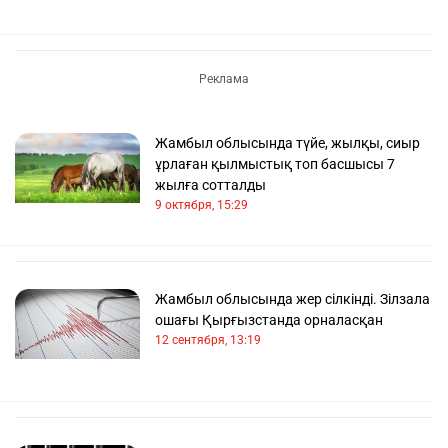
Жамбыл облысында түйе, жылқы, сиыр
ұрлаған қылмыстық топ басшысы 7
жылға сотталды
9 октября, 15:29
Жамбыл облысында жер сілкінді. Зілзала
ошағы Қырғызстанда орналасқан
12 сентября, 13:19