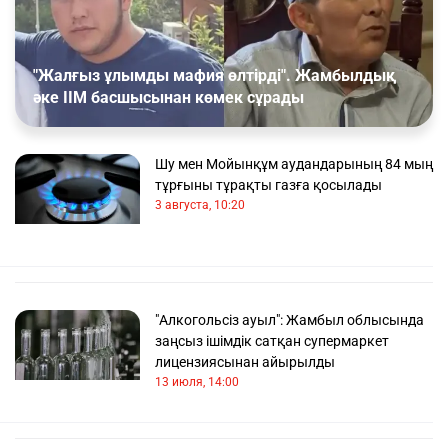
"Жалғыз ұлымды мафия өлтірді". Жамбылдық
әке ІІМ басшысынан көмек сұрады
Шу мен Мойынқұм аудандарының 84 мың
тұрғыны тұрақты газға қосылады
3 августа, 10:20
"Алкогольсіз ауыл": Жамбыл облысында
заңсыз ішімдік сатқан супермаркет
лицензиясынан айырылды
13 июля, 14:00