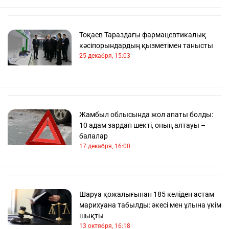
Тоқаев Тараздағы фармацевтикалық
кәсіпорындардың қызметімен танысты
25 декабря, 15:03
Жамбыл облысында жол апаты болды:
10 адам зардап шекті, оның алтауы –
балалар
17 декабря, 16:00
Шаруа қожалығынан 185 келіден астам
марихуана табылды: әкесі мен ұлына үкім
шықты
13 октября, 16:18