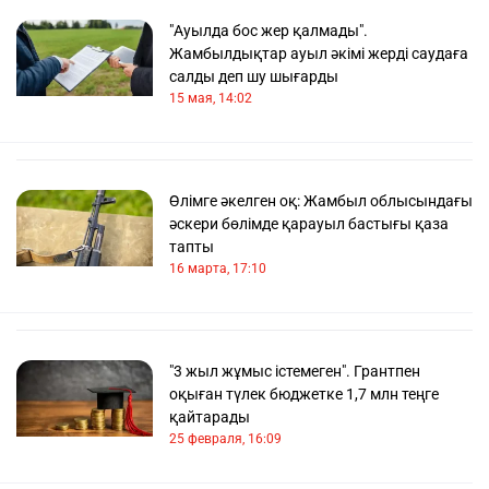
"Ауылда бос жер қалмады".
Жамбылдықтар ауыл әкімі жерді саудаға
салды деп шу шығарды
15 мая, 14:02
Өлімге әкелген оқ: Жамбыл облысындағы
әскери бөлімде қарауыл бастығы қаза
тапты
16 марта, 17:10
"3 жыл жұмыс істемеген". Грантпен
оқыған түлек бюджетке 1,7 млн теңге
қайтарады
25 февраля, 16:09