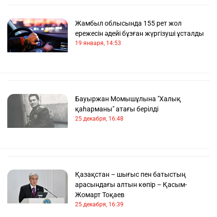
Жамбыл облысында 155 рет жол
ережесін әдейі бұзған жүргізуші ұсталды
19 января, 14:53
Бауыржан Момышұлына "Халық
қаһарманы" атағы берілді
25 декабря, 16:48
Қазақстан – шығыс пен батыстың
арасындағы алтын көпір – Қасым-
Жомарт Тоқаев
25 декабря, 16:39