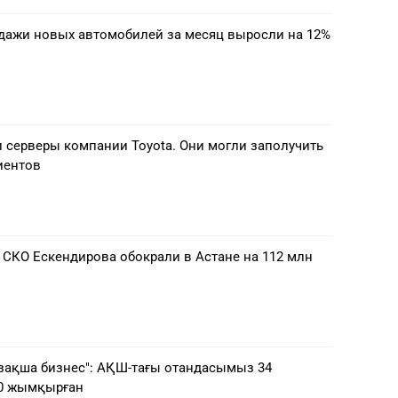
одажи новых автомобилей за месяц выросли на 12%
 серверы компании Toyota. Они могли заполучить
иентов
 СКО Ескендирова обокрали в Астане на 112 млн
зақша бизнес": АҚШ-тағы отандасымыз 34
00 жымқырған