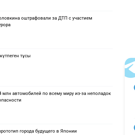
Головкина оштрафовали за ДТП с участием
урора
күтпеген тұсы
,4 млн автомобилей по всему миру из-за неполадок
опасности
прототип города будущего в Японии