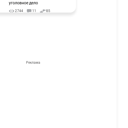
уголовное дело
2744
11
85
🗣Глава государства
3
направил телеграмму
соболезнования родным и
близким Халық қаһарманы
Ивана Гапича
2610
2
41
🇫🇷 Клуб ПСЖ объявил об
4
открытии своей футбольной
академии в Астане
2621
2
39
🇺🇸🇯🇵 США и Япония
5
провели совместную
интервенцию для спасения
иены
2686
1
16