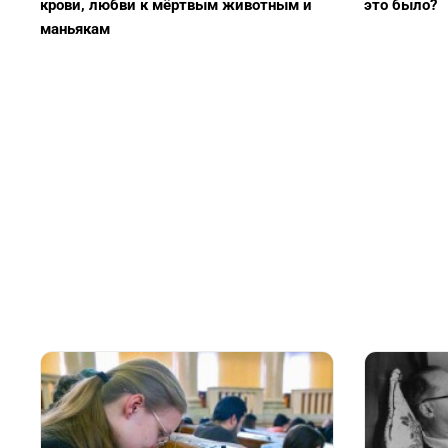
крови, любви к мёртвым животным и
это было?
маньякам