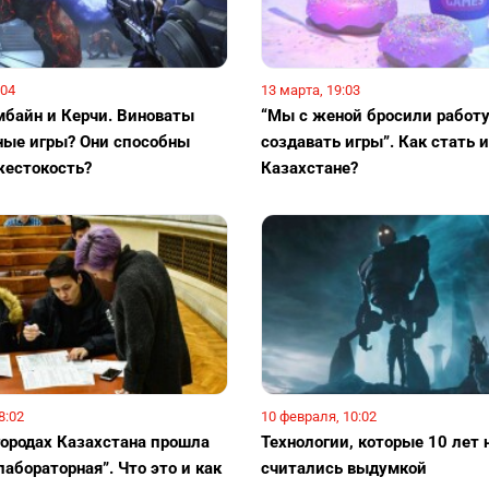
:04
13 марта, 19:03
байн и Керчи. Виноваты
“Мы с женой бросили работу
ые игры? Они способны
создавать игры”. Как стать 
естокость?
Казахстане?
8:02
10 февраля, 10:02
городах Казахстана прошла
Технологии, которые 10 лет 
абораторная”. Что это и как
считались выдумкой