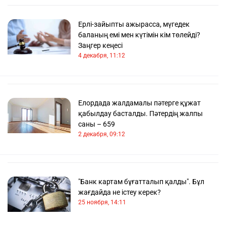
Ерлі-зайыпты ажырасса, мүгедек
баланың емі мен күтімін кім төлейді?
Заңгер кеңесі
4 декабря, 11:12
Елордада жалдамалы пәтерге құжат
қабылдау басталды. Пәтердің жалпы
саны – 659
2 декабря, 09:12
"Банк картам бұғатталып қалды". Бұл
жағдайда не істеу керек?
25 ноября, 14:11