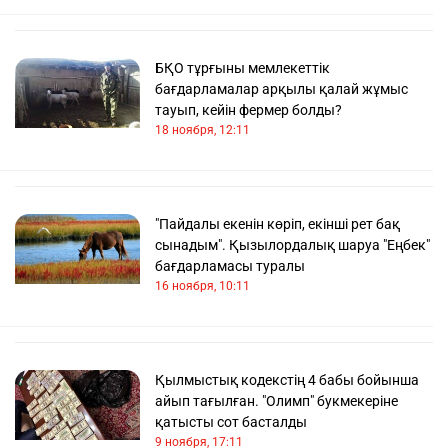
БҚО тұрғыны мемлекеттік
бағдарламалар арқылы қалай жұмыс
тауып, кейін фермер болды?
18 ноября, 12:11
"Пайдалы екенін көріп, екінші рет бақ
сынадым". Қызылордалық шаруа "Еңбек"
бағдарламасы туралы
16 ноября, 10:11
Қылмыстық кодекстің 4 бабы бойынша
айып тағылған. "Олимп" букмекеріне
қатысты сот басталды
9 ноября, 17:11