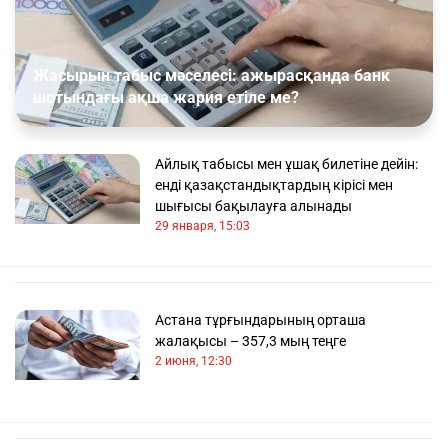
Жасырын табыс мәселесі: ажырасқанда банк
шотындағы ақша жария етіле ме?
Айлық табысы мен ұшақ билетіне дейін:
енді қазақстандықтардың кірісі мен
шығысы бақылауға алынады
29 января, 15:03
Астана тұрғындарының орташа
жалақысы – 357,3 мың теңге
2 июня, 12:30