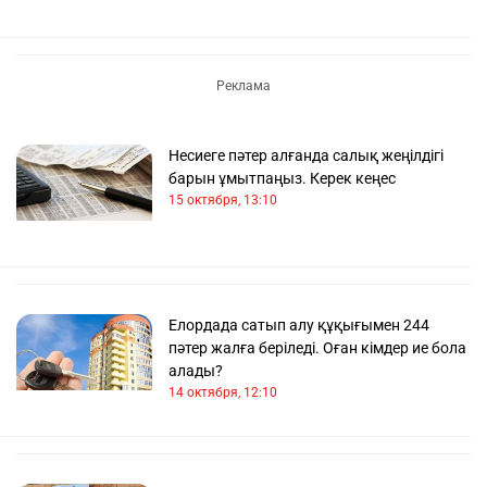
Несиеге пәтер алғанда салық жеңілдігі
барын ұмытпаңыз. Керек кеңес
15 октября, 13:10
Елордада сатып алу құқығымен 244
пәтер жалға беріледі. Оған кімдер ие бола
алады?
14 октября, 12:10