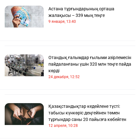
Астана тұрғындарының орташа
жалақысы – 339 мың теңге
9 января, 13:40
Отандық ғалымдар ғылыми әзірлемесін
пайдаланғаны үшін 320 млн теңге пайда
көрді
24 декабря, 12:52
Қазақстандықтар кедейлене түсті:
табысы күнкөріс деңгейінен төмен
тұрғындар саны 20 пайызға көбейген
12 апреля, 10:28