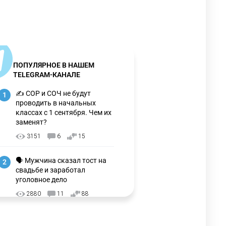
ПОПУЛЯРНОЕ В НАШЕМ
TELEGRAM-КАНАЛЕ
✍️ СОР и СОЧ не будут
1
проводить в начальных
классах с 1 сентября. Чем их
заменят?
3151
6
15
🗣 Мужчина сказал тост на
2
свадьбе и заработал
уголовное дело
2880
11
88
🗣 "Мама, я не хотела этого".
3