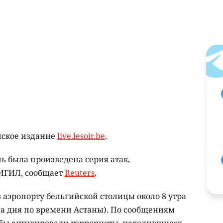
йское издание
live.lesoir.be
.
ль была произведена серия атак,
ИГИЛ, сообщает
Reuters
.
 аэропорту бельгийской столицы около 8 утра
са дня по времени Астаны). По сообщениям
бы активировали террористы, находившиеся