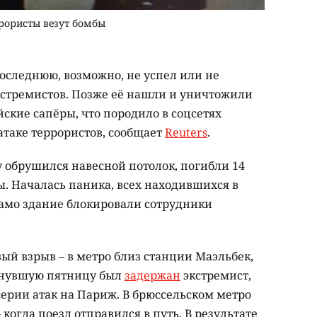
ррористы везут бомбы
последнюю, возможно, не успел или не
экстремистов. Позже её нашли и уничтожили
кие сапёры, что породило в соцсетях
атаке террористов, сообщает
Reuters
.
ту обрушился навесной потолок, погибли 14
ы. Началась паника, всех находившихся в
само здание блокировали сотрудники
вый взрыв – в метро близ станции Маэльбек,
минувшую пятницу был
задержан
экстремист,
ерии атак на Париж. В брюссельском метро
 когда поезд отправился в путь. В результате