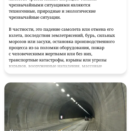
чрезвычайными ситуациями являются
техногенные, природные и экологические
чрезвычайные ситуации.
В частности, это падение самолета или отмена его
взлета, последствия землетрясений, бурь, сильных
морозов или засухи, остановка производственного
процесса из-за поломки оборудования, пожар
с человеческими жертвами или без них,
транспортные катастрофы, взрывы или угрозы
взрывов, вооруженные нападения, массовые
беспорядки на улицах и др.). Это могут быть
любые аварии с выбросами, аварийные ситуации
на пунктах энергоснабжения, водоснабжения
и других систем жизнеобеспечения населения.
В результате ЧП могут быть зарегистрированы:
смертельные случаи (человеческие жертвы);
причинение вреда здоровью человека или
группы людей;