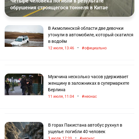
Четыре человека погибли в результате
повреждение материальных объектов;
обрушения строящегося тоннеля в Китае
большие материальные потери;
другие тяжелые последствия.
Государственным органом, регулирующим
В Акмолинской области две девочки
политику предупреждения и устранения
утонули в автомобиле, который скатился
последствий чрезвычайных ситуаций в Казахстане,
в водоём
является Комитет по чрезвычайным ситуациям
•
12 июля, 13:46
официально
Республики Казахстан.
Мужчина несколько часов удерживает
женщину в заложниках в супермаркете
Берлина
•
11 июля, 11:04
неонас
В горах Пакистана автобус рухнул в
ущелье: погибли 40 человек
•
3 июля, 17:20
неонас