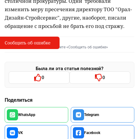
столичной прокуратуры. Одни требовали
изменить меру пресечения директору ТОО "Орал-
Дизайн-Стройсервис", другие, наоборот, писали
обращение с просьбой не брать его под стражу.
Сообщить об ошибке
Сообщить об опечатке
I
Выделите фрагмент и нажмите «Сообщить об ошибке»
Была ли эта статья полезной?
0
0
Поделиться
WhatsApp
Telegram
VK
Facebook