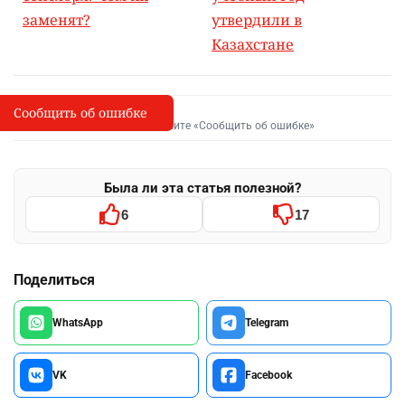
заменят?
утвердили в
Казахстане
Сообщить об ошибке
Сообщить об опечатке
I
Выделите фрагмент и нажмите «Сообщить об ошибке»
Была ли эта статья полезной?
6
17
Поделиться
WhatsApp
Telegram
VK
Facebook