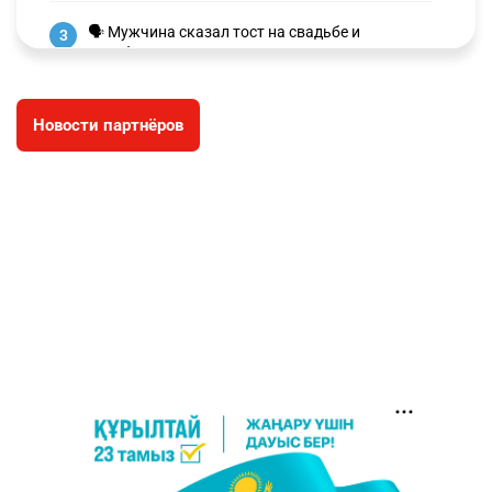
🗣 Мужчина сказал тост на свадьбе и
3
заработал уголовное дело
2991
11
88
Новости партнёров
🐏 Скота больше, а мясо дороже. Почему в
4
Казахстане продолжают расти цены на
баранину и конину
2652
5
17
⚠️ Доброе утро, друзья! Предлагаем обзор
5
главных новостей за 4 августа
2779
0
1
🗣Глава государства направил телеграмму
6
соболезнования родным и близким Халық
қаһарманы Ивана Гапича
2764
2
42
🇫🇷 Клуб ПСЖ объявил об открытии своей