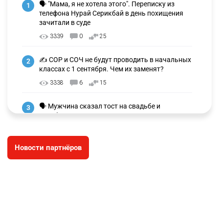
🗣 "Мама, я не хотела этого". Переписку из
1
телефона Нурай Серикбай в день похищения
зачитали в суде
3339
0
25
✍️ СОР и СОЧ не будут проводить в начальных
2
классах с 1 сентября. Чем их заменят?
3338
6
15
🗣 Мужчина сказал тост на свадьбе и
3
заработал уголовное дело
3040
11
88
Новости партнёров
🐏 Скота больше, а мясо дороже. Почему в
4
Казахстане продолжают расти цены на
баранину и конину
2739
5
18
⚠️ Доброе утро, друзья! Предлагаем обзор
5
главных новостей за 4 августа