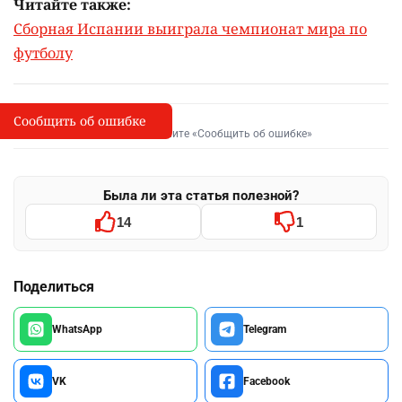
Читайте также:
Сборная Испании выиграла чемпионат мира по
футболу
Сообщить об ошибке
Сообщить об опечатке
I
Выделите фрагмент и нажмите «Сообщить об ошибке»
Была ли эта статья полезной?
14
1
Поделиться
WhatsApp
Telegram
VK
Facebook