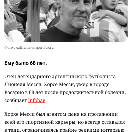
💬 Прокуроры подали в суд ходатайство о
10
смягчении наказания для журналистки
Александры Алёховой
2370
0
29
Фото с сайта news.sportbox.ru
Ему было 68 лет.
Отец легендарного аргентинского футболиста
Лионеля Месси, Хорсе Месси, умер в городе
Росарио в 68 лет после продолжительной болезни,
сообщает
Infobae
.
Хорхе Месси был агентом сына на протяжении
всей его спортивной карьеры, но всегда оставался
в тени, ограничиваясь крайне редкими интервью