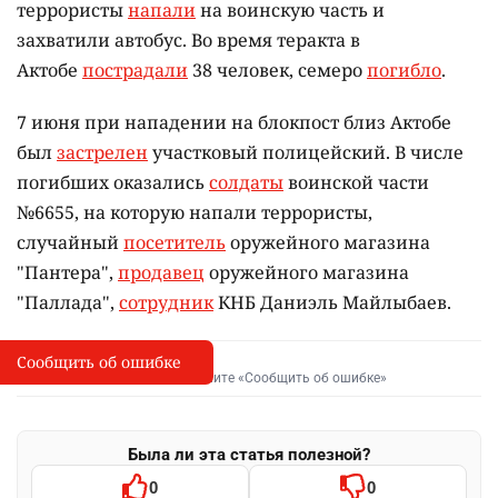
террористы
напали
на воинскую часть и
захватили автобус. Во время теракта в
Актобе
пострадали
38 человек, семеро
погибло
.
7 июня при нападении на блокпост близ Актобе
был
застрелен
участковый полицейский. В числе
погибших оказались
солдаты
воинской части
№6655, на которую напали террористы,
случайный
посетитель
оружейного магазина
"Пантера",
продавец
оружейного магазина
"Паллада",
сотрудник
КНБ Даниэль Майлыбаев.
Сообщить об ошибке
Сообщить об опечатке
I
Выделите фрагмент и нажмите «Сообщить об ошибке»
Была ли эта статья полезной?
0
0