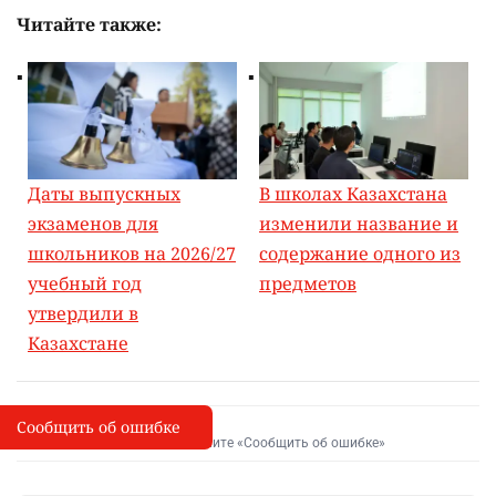
Читайте также:
Даты выпускных
В школах Казахстана
экзаменов для
изменили название и
школьников на 2026/27
содержание одного из
учебный год
предметов
утвердили в
Казахстане
Сообщить об ошибке
Сообщить об опечатке
I
Выделите фрагмент и нажмите «Сообщить об ошибке»