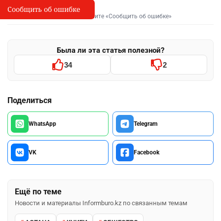
Сообщить об ошибке
Сообщить об опечатке
I
Выделите фрагмент и нажмите «Сообщить об ошибке»
Была ли эта статья полезной?
34
2
Поделиться
WhatsApp
Telegram
VK
Facebook
Ещё по теме
Новости и материалы Informburo.kz по связанным темам