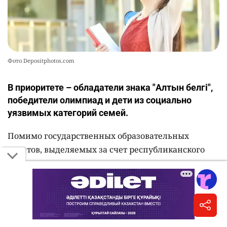
Фото Depositphotos.com
В приоритете – обладатели знака "Алтын белгі",
победители олимпиад и дети из социально
уязвимых категорий семей.
Помимо государственных образовательных
грантов, выделяемых за счет республиканского
бюджета и средств местных исполнительных
органов, высшие учебные заведения Казахстана
предоставляют абитуриентам собственные
образовательные гранты, скидки на оплату
обучения и именные стипендии,
сообщает