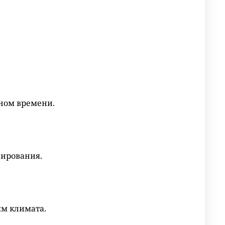
ьном времени.
нирования.
ям климата.