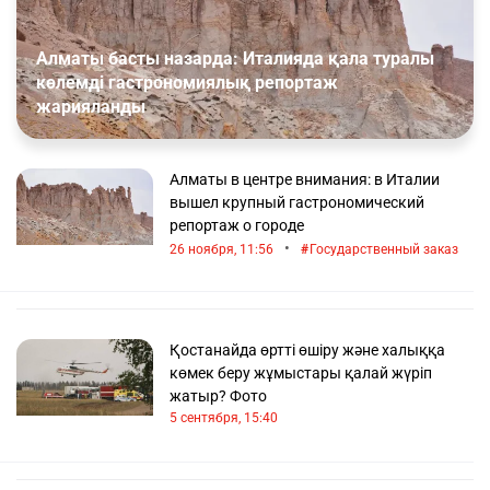
Алматы басты назарда: Италияда қала туралы
көлемді гастрономиялық репортаж
жарияланды
Алматы в центре внимания: в Италии
вышел крупный гастрономический
репортаж о городе
•
26 ноября, 11:56
Государственный заказ
Қостанайда өртті өшіру және халыққа
көмек беру жұмыстары қалай жүріп
жатыр? Фото
5 сентября, 15:40