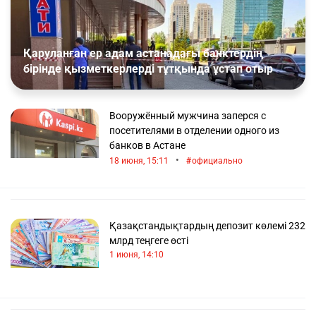
Қаруланған ер адам астанадағы банктердің
бірінде қызметкерлерді тұтқында ұстап отыр
Вооружённый мужчина заперся с
посетителями в отделении одного из
банков в Астане
•
18 июня, 15:11
официально
Қазақстандықтардың депозит көлемі 232
млрд теңгеге өсті
1 июня, 14:10