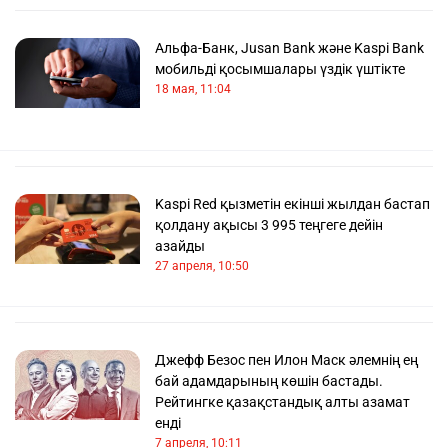
Альфа-Банк, Jusan Bank және Kaspi Bank
мобильді қосымшалары үздік үштікте
18 мая, 11:04
Kaspi Red қызметін екінші жылдан бастап
қолдану ақысы 3 995 теңгеге дейін
азайды
27 апреля, 10:50
Джефф Безос пен Илон Маск әлемнің ең
бай адамдарының көшін бастады.
Рейтингке қазақстандық алты азамат
енді
7 апреля, 10:11