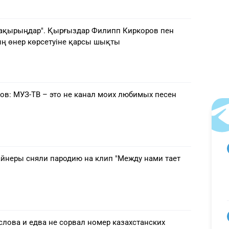
ақырыңдар". Қырғыздар Филипп Киркоров пен
ң өнер көрсетуіне қарсы шықты
ов: МУЗ-ТВ – это не канал моих любимых песен
айнеры сняли пародию на клип "Между нами тает
слова и едва не сорвал номер казахстанских