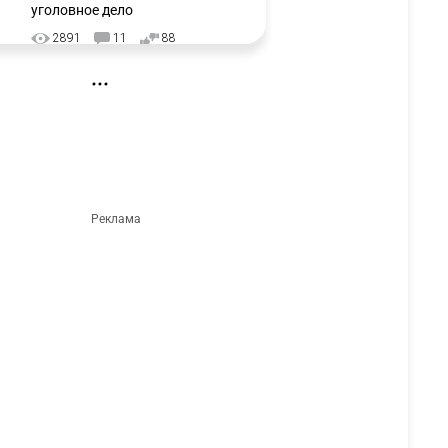
уголовное дело
2891
11
88
🗣 "Мама, я не хотела этого".
3
Переписку из телефона
Нурай Серикбай в день
похищения зачитали в суде
2903
0
19
⚠️ Доброе утро, друзья!
4
Предлагаем обзор главных
новостей за 4 августа
2708
0
1
🗣Глава государства
5
направил телеграмму
соболезнования родным и
близким Халық қаһарманы
Ивана Гапича
2712
2
42