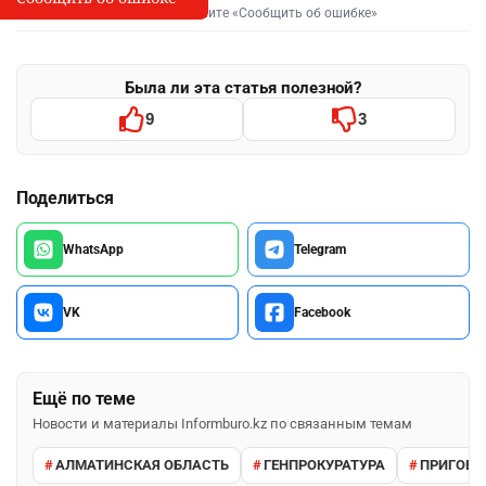
Выделите фрагмент и нажмите «Сообщить об ошибке»
Была ли эта статья полезной?
9
3
Поделиться
WhatsApp
Telegram
VK
Facebook
Ещё по теме
Новости и материалы Informburo.kz по связанным темам
АЛМАТИНСКАЯ ОБЛАСТЬ
ГЕНПРОКУРАТУРА
ПРИГОВО