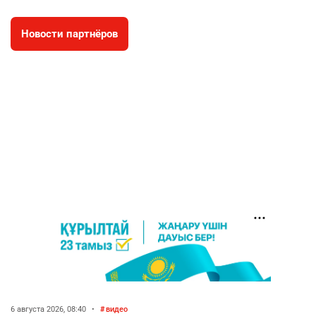
2640
2
42
Новости партнёров
🇫🇷 Клуб ПСЖ объявил об открытии своей
4
футбольной академии в Астане
2638
2
39
🇺🇸🇯🇵 США и Япония провели совместную
5
интервенцию для спасения иены
2693
1
16
💬 Димаш Кудайберген ответил на критику
6
нового клипа
2722
6
77
🐏 Скота больше, а мясо дороже. Почему в
7
Казахстане продолжают расти цены на
баранину и конину
2442
5
17
6 августа 2026, 08:40
•
видео