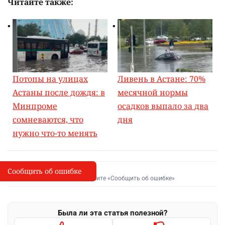
Читайте также:
Потопы на улицах
Ливень в Астане: 70%
Астаны после дождя: в
месячной нормы
Минпроме
осадков выпало за два
сомневаются, что
дня
нужно что-то менять
Сообщить об ошибке
Сообщить об опечатке
I
Выделите фрагмент и нажмите «Сообщить об ошибке»
Была ли эта статья полезной?