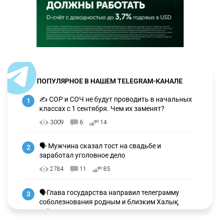
ПОПУЛЯРНОЕ В НАШЕМ TELEGRAM-КАНАЛЕ
✍️ СОР и СОЧ не будут проводить в начальных
1
классах с 1 сентября. Чем их заменят?
3009
6
14
🗣 Мужчина сказал тост на свадьбе и
2
заработал уголовное дело
2784
11
85
🗣Глава государства направил телеграмму
3
соболезнования родным и близким Халық
қаһарманы Ивана Гапича