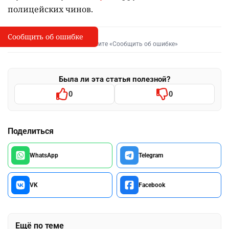
полицейских чинов.
Сообщить об ошибке
Сообщить об опечатке
I
Выделите фрагмент и нажмите «Сообщить об ошибке»
Была ли эта статья полезной?
0
0
Поделиться
WhatsApp
Telegram
VK
Facebook
Ещё по теме