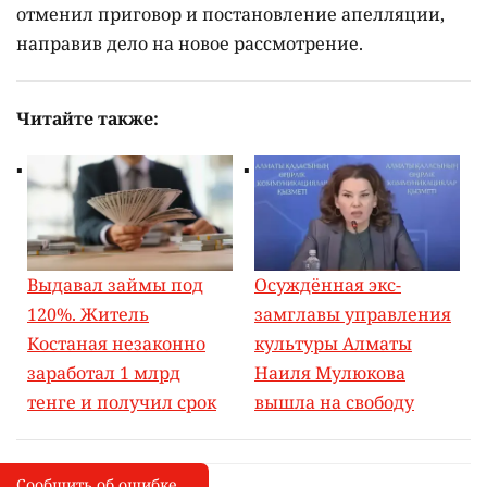
отменил приговор и постановление апелляции,
направив дело на новое рассмотрение.
Читайте также:
Выдавал займы под
Осуждённая экс-
120%. Житель
замглавы управления
Костаная незаконно
культуры Алматы
заработал 1 млрд
Наиля Мулюкова
тенге и получил срок
вышла на свободу
Сообщить об ошибке
Сообщить об опечатке
I