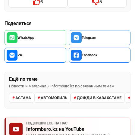
6
5
Поделиться
WhatsApp
Telegram
VK
Facebook
Ещё по теме
Новости и материалы Informburo.kz по связанным темам
АСТАНА
АВТОМОБИЛЬ
ДОЖДИ В КАЗАХСТАНЕ
М
ПОДПИШИТЕСЬ НА НАС
Informburo.kz на YouTube