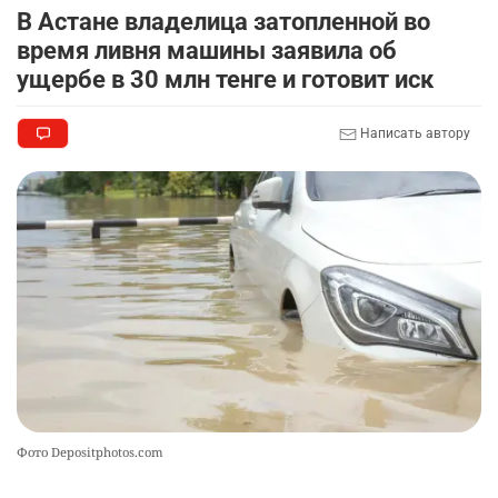
🗣 620 человек освободили из колоний по
8
В Астане владелица затопленной во
амнистии
время ливня машины заявила об
2340
3
18
ущербе в 30 млн тенге и готовит иск
🏠 Оправданному пастуху из Актобе подарили
9
Написать автору
квартиру
2333
7
72
🎬 Умер известный казахстанский
10
кинорежиссёр Ардак Амиркулов
2313
0
50
Фото Depositphotos.com