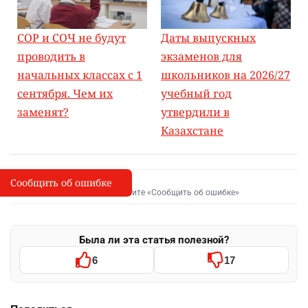
СОР и СОЧ не будут
Даты выпускных
проводить в
экзаменов для
начальных классах с 1
школьников на 2026/27
сентября. Чем их
учебный год
заменят?
утвердили в
Казахстане
Сообщить об ошибке
Сообщить об опечатке
I
Выделите фрагмент и нажмите «Сообщить об ошибке»
Была ли эта статья полезной?
6
17