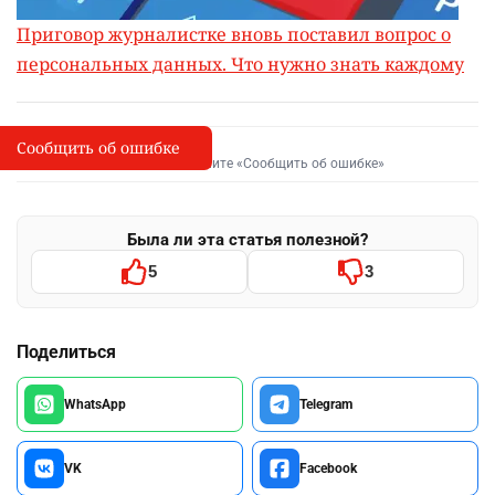
Приговор журналистке вновь поставил вопрос о
персональных данных. Что нужно знать каждому
Сообщить об ошибке
Сообщить об опечатке
I
Выделите фрагмент и нажмите «Сообщить об ошибке»
Была ли эта статья полезной?
5
3
Поделиться
WhatsApp
Telegram
VK
Facebook