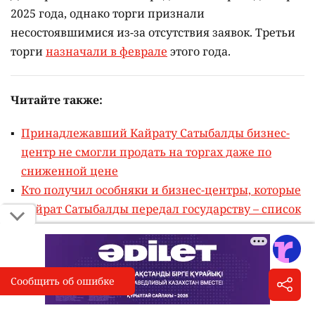
2025 года, однако торги признали
несостоявшимися из-за отсутствия заявок. Третьи
торги
назначали в феврале
этого года.
Читайте также:
Принадлежавший Кайрату Сатыбалды бизнес-
центр не смогли продать на торгах даже по
сниженной цене
Кто получил особняки и бизнес-центры, которые
Кайрат Сатыбалды передал государству – список
владельцев
Сообщить об ошибке
Сообщить об опечатке
I
Выделите фрагмент и нажмите «Сообщить об ошибке»