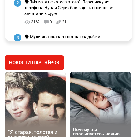
🗣 "Мама, я не хотела этого". Переписку из
2
телефона Нурай Серикбай в день похищения
зачитали в суде
3167
0
21
🗣 Мужчина сказал тост на свадьбе и
3
заработал уголовное дело
2985
11
88
НОВОСТИ ПАРТНЁРОВ
🐏 Скота больше, а мясо дороже. Почему в
4
Казахстане продолжают расти цены на
баранину и конину
2641
5
17
⚠️ Доброе утро, друзья! Предлагаем обзор
5
главных новостей за 4 августа
2772
0
1
🗣Глава государства направил телеграмму
6
соболезнования родным и близким Халық