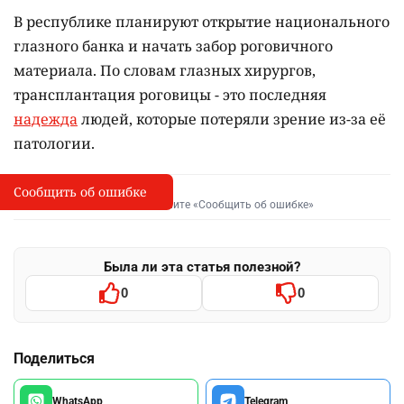
В республике планируют открытие национального
глазного банка и начать забор роговичного
материала. По словам глазных хирургов,
трансплантация роговицы - это последняя
надежда
людей, которые потеряли зрение из-за её
патологии.
Сообщить об ошибке
Сообщить об опечатке
I
Выделите фрагмент и нажмите «Сообщить об ошибке»
Была ли эта статья полезной?
0
0
Поделиться
WhatsApp
Telegram