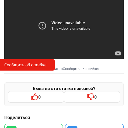
Сообщить об ошибке
Сообщить об опечатке
I
Выделите фрагмент и нажмите «Сообщить об ошибке»
Была ли эта статья полезной?
0
0
Поделиться