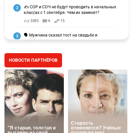
✍️ СОР и СОЧ не будут проводить в начальных
2
классах с 1 сентября. Чем их заменят?
3393
6
15
🗣 Мужчина сказал тост на свадьбе и
3
заработал уголовное дело
3073
11
88
НОВОСТИ ПАРТНЁРОВ
🐏 Скота больше, а мясо дороже. Почему в
4
Казахстане продолжают расти цены на
баранину и конину
2781
5
18
🏠 Оправданному пастуху из Актобе подарили
5
квартиру
2581
7
74
⚠️ Доброе утро, друзья! Предлагаем обзор
6
главных новостей за 4 августа