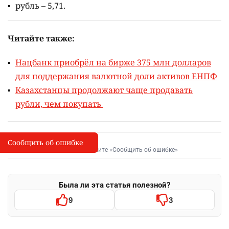
рубль – 5,71.
Читайте также:
Нацбанк приобрёл на бирже 375 млн долларов
для поддержания валютной доли активов ЕНПФ
Казахстанцы продолжают чаще продавать
рубли, чем покупать
Сообщить об ошибке
Сообщить об опечатке
I
Выделите фрагмент и нажмите «Сообщить об ошибке»
Была ли эта статья полезной?
9
3