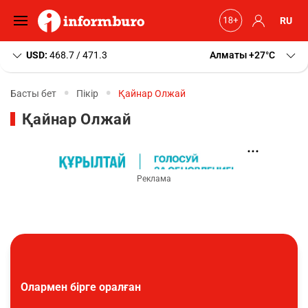
RU
USD:
468.7 / 471.3
Алматы
+27
C
Басты бет
Пікір
Қайнар Олжай
Қайнар Олжай
Олармен бірге оралған