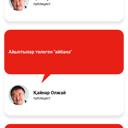
публицист
Айыптылар төлеген "айбана"
Қайнар Олжай
публицист