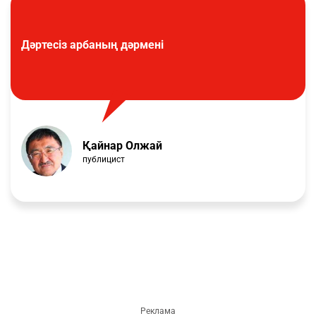
Дәртесіз арбаның дәрмені
Қайнар Олжай
публицист