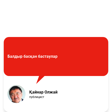
Балдыр басқан бастаулар
Қайнар Олжай
публицист