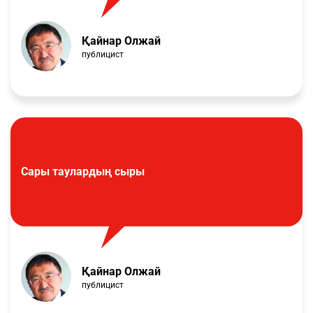
Қайнар Олжай
публицист
Сары таулардың сыры
Қайнар Олжай
публицист