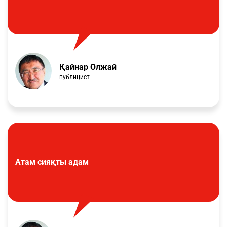
Қайнар Олжай
публицист
Атам сияқты адам