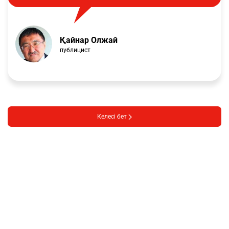
Қайнар Олжай
публицист
Келесі бет