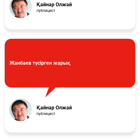
Қайнар Олжай
публицист
Жанбаев түсірген жарық
Қайнар Олжай
публицист