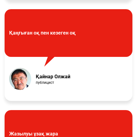
Қаңғыған оқ пен кезеген оқ
Қайнар Олжай
публицист
Жазылуы ұзақ жара