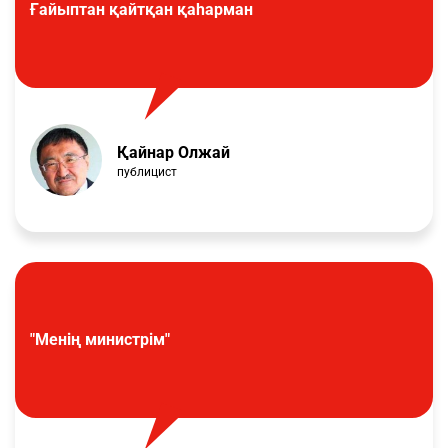
Ғайыптан қайтқан қаһарман
Қайнар Олжай
публицист
"Менің министрім"