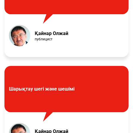
Қайнар Олжай
публицист
Шарықтау шегі және шешімі
Қайнар Олжай