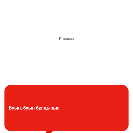
Буын, буын бұлқыныс