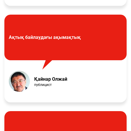
Ақтық байлаудағы ақымақтық
Қайнар Олжай
публицист