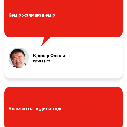
Көмір жалмаған өмір
Қайнар Олжай
публицист
Адамзатты аңдитын құс