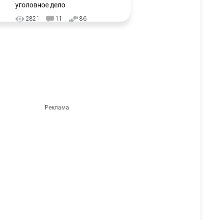
уголовное дело
2821
11
86
⚠️ Доброе утро, друзья!
3
Предлагаем обзор главных
новостей за 4 августа
2642
0
1
🗣Глава государства
4
направил телеграмму
соболезнования родным и
близким Халық қаһарманы
Ивана Гапича
2670
2
42
🇫🇷 Клуб ПСЖ объявил об
5
открытии своей футбольной
академии в Астане
2660
2
39