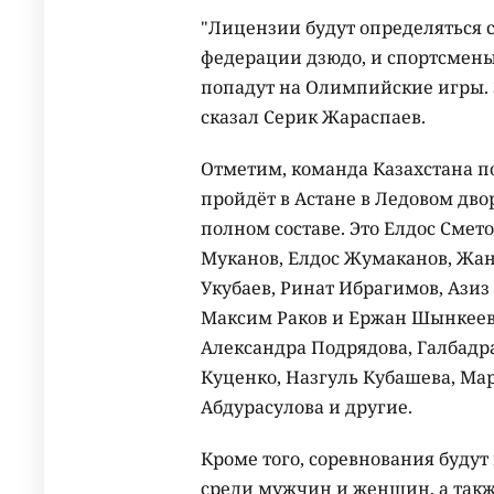
"Лицензии будут определяться 
федерации дзюдо, и спортсмены
попадут на Олимпийские игры. З
сказал Серик Жараспаев.
Отметим, команда Казахстана п
пройдёт в Астане в Ледовом двор
полном составе. Это Елдос Смет
Муканов, Елдос Жумаканов, Жан
Укубаев, Ринат Ибрагимов, Азиз
Максим Раков и Ержан Шынкеев
Александра Подрядова, Галбадр
Куценко, Назгуль Кубашева, Ма
Абдурасулова и другие.
Кроме того, соревнования будут
среди мужчин и женщин, а такж