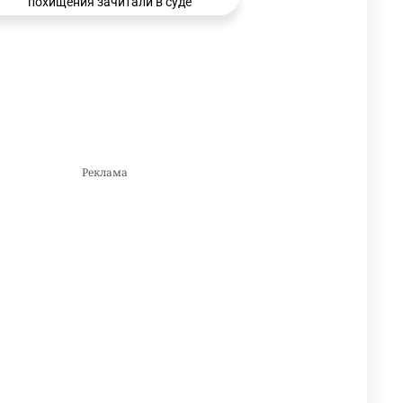
похищения зачитали в суде
3159
0
21
🗣 Мужчина сказал тост на
3
свадьбе и заработал
уголовное дело
2985
11
88
🐏 Скота больше, а мясо
4
дороже. Почему в
Казахстане продолжают
расти цены на баранину и
конину
2641
5
17
⚠️ Доброе утро, друзья!
5
Предлагаем обзор главных
новостей за 4 августа
2771
0
1