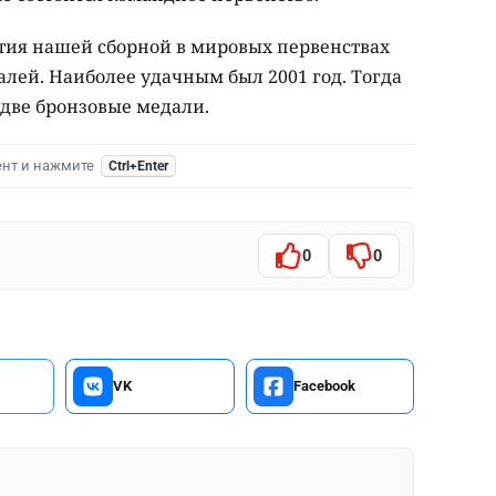
тия нашей сборной в мировых первенствах
алей. Наиболее удачным был 2001 год. Тогда
 две бронзовые медали.
ент и нажмите
Ctrl+Enter
0
0
VK
Facebook