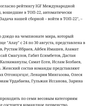
согласно рейтингу IGF Международной
, вошедшие в ТОП-22, автоматически
адача нашей сборной – войти в ТОП-22", –
о дзюдо на чемпионате мира, который
це "Алау" с 24 по 30 августа, представлена в
ов, Рустам Ибраев, Айбек Имашев, Азамат
сай Смагулов, Габит Есимбетов, Дастан
 Калкаманулы, Самат Есен, Ислам Бозбаев,
. Женский состав команды представляют
ах Отгонцэгцэг, Ленария Мингазова, Олеся
риам Урдабаева, Гульжан Иссанова, Зарина
 проходить по семи весовым категориям
е состоится командное первенство.