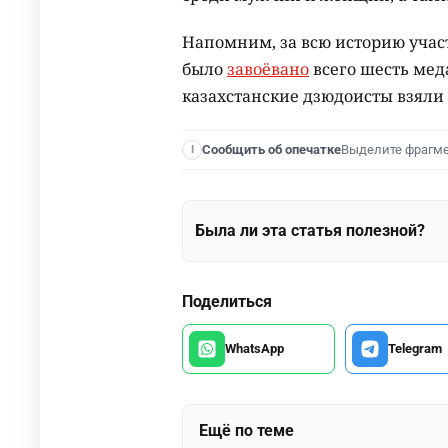
Напомним, за всю историю учас
было
завоёвано
всего шесть мед
казахстанские дзюдоисты взяли
Выделите фрагм
Сообщить об опечатке
I
Была ли эта статья полезной?
Поделиться
WhatsApp
Telegram
Ещё по теме