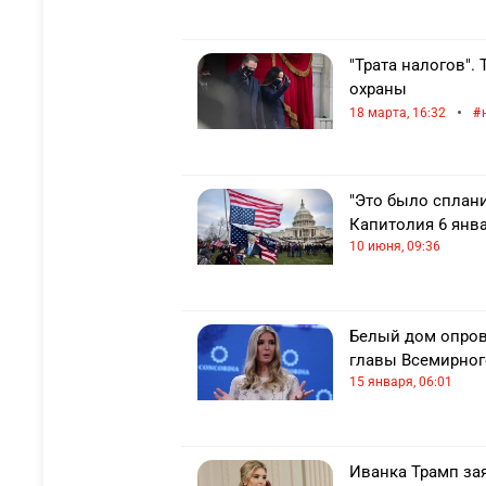
"Трата налогов".
охраны
•
18 марта, 16:32
"Это было сплан
Капитолия 6 янва
10 июня, 09:36
Белый дом опров
главы Всемирног
15 января, 06:01
Иванка Трамп зая