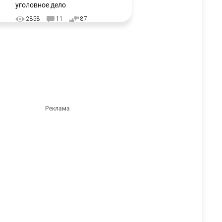
уголовное дело
2858
11
87
🗣 "Мама, я не хотела этого".
3
Переписку из телефона
Нурай Серикбай в день
похищения зачитали в суде
2659
0
18
⚠️ Доброе утро, друзья!
4
Предлагаем обзор главных
новостей за 4 августа
2680
0
1
🗣Глава государства
5
направил телеграмму
соболезнования родным и
близким Халық қаһарманы
Ивана Гапича
2690
2
42