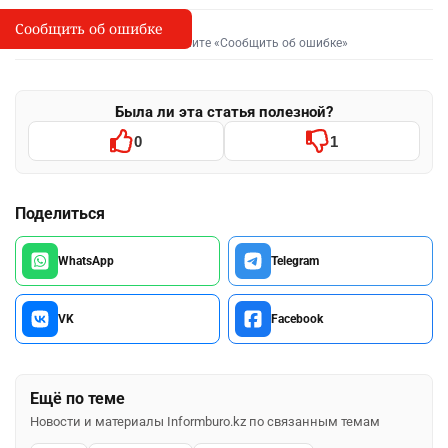
Сообщить об ошибке
Сообщить об опечатке
I
Выделите фрагмент и нажмите «Сообщить об ошибке»
Была ли эта статья полезной?
0
1
Поделиться
WhatsApp
Telegram
VK
Facebook
Ещё по теме
Новости и материалы Informburo.kz по связанным темам