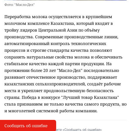
Фото: "Масло-Дел"
Переработка молока осуществляется в крупнейшем
молочном комплексе Казахстана, который входит в
тройку лидеров Центральной Азии по объёму
производства. Современные производственные линии,
автоматизированный контроль технологических
процессов и строгие стандарты качества позволяют
сохранять натуральные свойства молока и обеспечивать
стабильное качество каждой партии продукции. На
протяжении более 20 лет "Масло-Дел" последовательно
развивает отечественное производство, поддерживает
казахстанских сельхозпроизводителей, создаёт рабочие
места и укрепляет продовольственную безопасность
страны. Победа в конкурсе "Лучший товар Казахстана"
стала признанием не только качества самого продукта, но
и многолетней системной работы компании.
Сообщить об ошибке
Сообщить об опечатке
I
Выделите фрагмент и нажмите «Сообщить об ошибке»