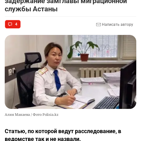
задержание замглавы миграционной
2265
7
71
службы Астаны
🌟 Ступень ракеты SpaceX врежется в Луну
9
4
Написать автору
2305
1
22
⚠️ Доброе утро, друзья! Предлагаем обзор
10
главных новостей за 4 августа
2533
0
1
Алия Макаева / Фото Polisia.kz
Статью, по которой ведут расследование, в
ведомстве так и не назвали.