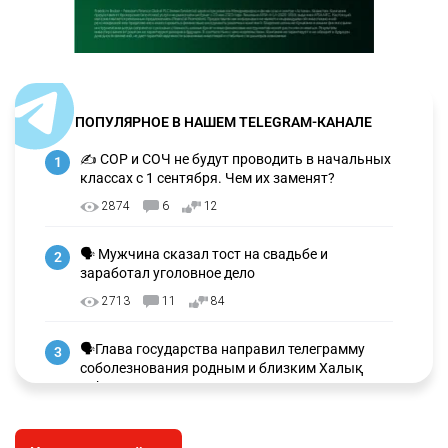
ПОПУЛЯРНОЕ В НАШЕМ TELEGRAM-КАНАЛЕ
✍️ СОР и СОЧ не будут проводить в начальных
1
классах с 1 сентября. Чем их заменят?
2874
6
12
🗣 Мужчина сказал тост на свадьбе и
2
заработал уголовное дело
2713
11
84
🗣Глава государства направил телеграмму
3
соболезнования родным и близким Халық
қаһарманы Ивана Гапича
2591
2
41