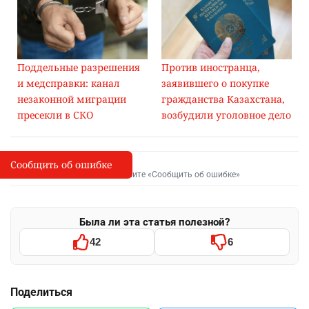
Поддельные разрешения
Против иностранца,
и медсправки: канал
заявившего о покупке
незаконной миграции
гражданства Казахстана,
пресекли в СКО
возбудили уголовное дело
Сообщить об ошибке
Сообщить об опечатке
I
Выделите фрагмент и нажмите «Сообщить об ошибке»
Была ли эта статья полезной?
42
6
Поделиться