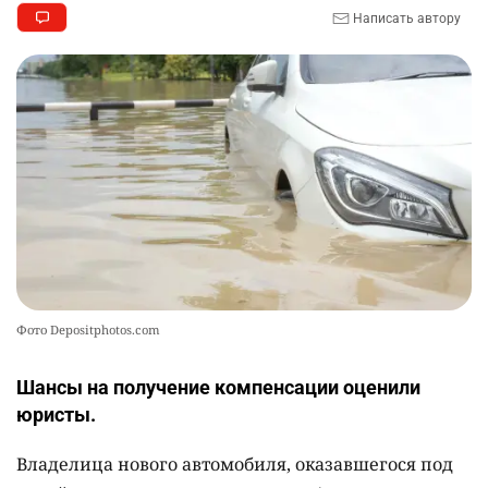
Написать автору
🏠 Оправданному пастуху из Актобе подарили
10
квартиру
2361
7
72
Фото Depositphotos.com
Шансы на получение компенсации оценили
юристы.
Владелица нового автомобиля, оказавшегося под