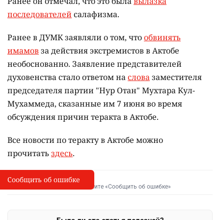
Ранее он отмечал, что это была
вылазка
последователей
салафизма.
Ранее в ДУМК заявляли о том, что
обвинять
имамов
за действия экстремистов в Актобе
необоснованно. Заявление представителей
духовенства стало ответом на
слова
заместителя
председателя партии "Нур Отан" Мухтара Кул-
Мухаммеда, сказанные им 7 июня во время
обсуждения причин теракта в Актобе.
Все новости по теракту в Актобе можно
прочитать
здесь
.
Сообщить об ошибке
Сообщить об опечатке
I
Выделите фрагмент и нажмите «Сообщить об ошибке»