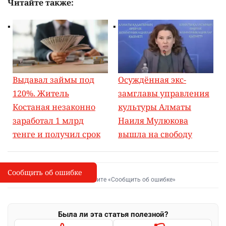
Читайте также:
Выдавал займы под
Осуждённая экс-
120%. Житель
замглавы управления
Костаная незаконно
культуры Алматы
заработал 1 млрд
Наиля Мулюкова
тенге и получил срок
вышла на свободу
Сообщить об ошибке
Сообщить об опечатке
I
Выделите фрагмент и нажмите «Сообщить об ошибке»
Была ли эта статья полезной?