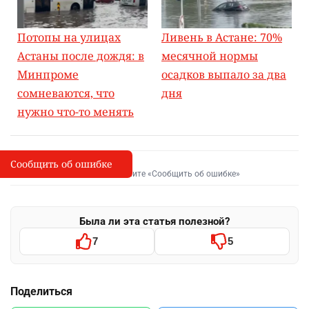
Потопы на улицах
Ливень в Астане: 70%
Астаны после дождя: в
месячной нормы
Минпроме
осадков выпало за два
сомневаются, что
дня
нужно что-то менять
Сообщить об ошибке
Сообщить об опечатке
I
Выделите фрагмент и нажмите «Сообщить об ошибке»
Была ли эта статья полезной?
7
5
Поделиться