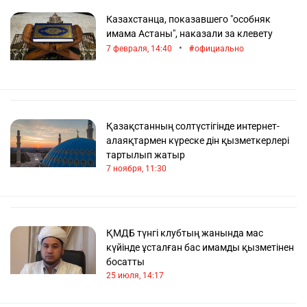
Казахстанца, показавшего "особняк
имама Астаны", наказали за клевету
•
7 февраля, 14:40
официально
Қазақстанның солтүстігінде интернет-
алаяқтармен күреске дін қызметкерлері
тартылып жатыр
7 ноября, 11:30
ҚМДБ түнгі клубтың жанында мас
күйінде ұсталған бас имамды қызметінен
босатты
25 июля, 14:17