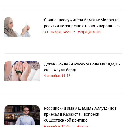
Священнослужители Алматы: Мировые
религии не запрещают вакцинироваться
•
30 ноября, 14:21
официально
Дұғаны онлайн жасауға бола ма? ҚМДБ
өкілі жауап берді
4 октября, 11:42
Российский имам Шамиль Аляутдинов
приехал в Казахстан вопреки
общественной критике
•
6 декабря, 15:06
фото