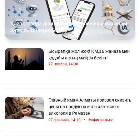
Қазақстанда діни мәселелер бойынша жасанды
интеллект кеңес береді
Ысырапқа жол жоқ! ҚМДБ жаназа мен
құдайы астың мәзірін бекітті
27 ноября, 14:00
Главный имам Алматы призвал снизить
цены на продукты и отказаться от
алкоголя в Рамазан
•
27 февраля, 14:10
официально