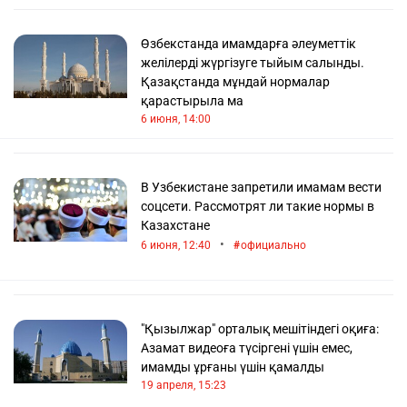
Өзбекстанда имамдарға әлеуметтік
желілерді жүргізуге тыйым салынды.
Қазақстанда мұндай нормалар
қарастырыла ма
6 июня, 14:00
В Узбекистане запретили имамам вести
соцсети. Рассмотрят ли такие нормы в
Казахстане
•
6 июня, 12:40
официально
"Қызылжар" орталық мешітіндегі оқиға:
Азамат видеоға түсіргені үшін емес,
имамды ұрғаны үшін қамалды
19 апреля, 15:23