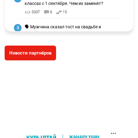
классах с 1 сентября. Чем их заменят?
3307
6
15
🗣 Мужчина сказал тост на свадьбе и
3
заработал уголовное дело
3022
11
88
Новости партнёров
🐏 Скота больше, а мясо дороже. Почему в
4
Казахстане продолжают расти цены на
баранину и конину
2706
5
18
⚠️ Доброе утро, друзья! Предлагаем обзор
5
главных новостей за 4 августа
2804
0
1
🗣Глава государства направил телеграмму
6
соболезнования родным и близким Халық
қаһарманы Ивана Гапича