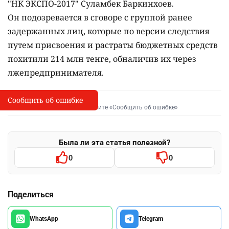
"НК ЭКСПО-2017" Суламбек Баркинхоев.
Он
подозревается в сговоре с группой ранее
задержанных лиц, которые по версии следствия
путем присвоения и растраты бюджетных средств
похитили 214 млн тенге, обналичив их через
лжепредпринимателя.
Сообщить об ошибке
Сообщить об опечатке
I
Выделите фрагмент и нажмите «Сообщить об ошибке»
Была ли эта статья полезной?
0
0
Поделиться
WhatsApp
Telegram