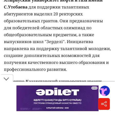
Атырауский университет нефти и газа имени
С.Утебаева
для поддержки талантливых
абитуриентов выделил 20 ректорских
образовательных грантов. Они предназначены
для победителей областных олимпиад по
общеобразовательным предметам, а также
выпускников школ "Зерделі". Инициатива
направлена на поддержку талантливой молодежи,
создание дополнительных возможностей для
получения качественного высшего образования и
профессионального развития.
Восточно-Казахстанский университет имени
Сарсена Аманжолова
предусмотрел 12
собственных образовательных грантов, а
Рудненский индустриальный университет
– 10
ректорских грантов для детей-сирот, детей,