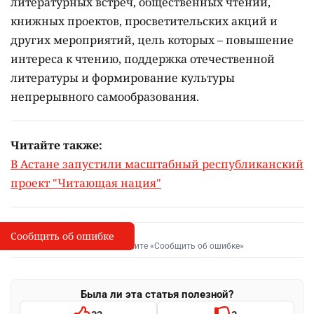
литературных встреч, общественных чтений,
книжных проектов, просветительских акций и
других мероприятий, цель которых –
повышение
интереса к чтению, поддержка отечественной
литературы и формирование культуры
непрерывного самообразования.
Читайте также:
В Астане запустили масштабный республиканский
проект "Читающая нация"
Сообщить об ошибке
Сообщить об опечатке
I
Выделите фрагмент и нажмите «Сообщить об ошибке»
Была ли эта статья полезной?