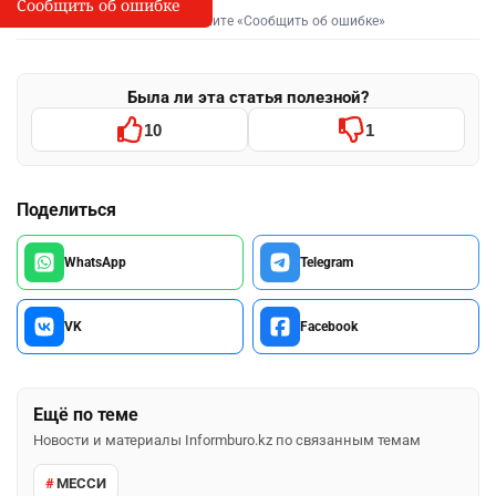
Сообщить об ошибке
Сообщить об опечатке
I
Выделите фрагмент и нажмите «Сообщить об ошибке»
Была ли эта статья полезной?
10
1
Поделиться
WhatsApp
Telegram
VK
Facebook
Ещё по теме
Новости и материалы Informburo.kz по связанным темам
МЕССИ