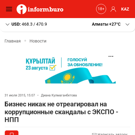
KAZ
USD:
468.3 / 470.9
Алматы
+27
C
Главная
Новости
31 июля 2015, 15:07
•
Диана Кулмаганбетова
Бизнес никак не отреагировал на
коррупционные скандалы с ЭКСПО -
НПП
Написать автору