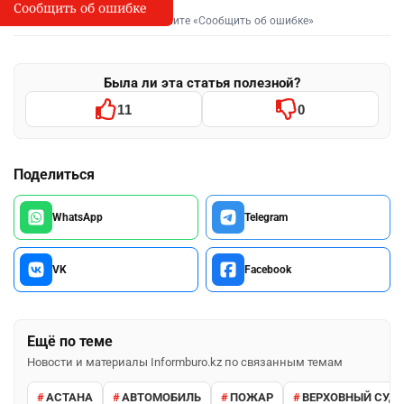
Сообщить об ошибке
Сообщить об опечатке
I
Выделите фрагмент и нажмите «Сообщить об ошибке»
Была ли эта статья полезной?
11
0
Поделиться
WhatsApp
Telegram
VK
Facebook
Ещё по теме
Новости и материалы Informburo.kz по связанным темам
АСТАНА
АВТОМОБИЛЬ
ПОЖАР
ВЕРХОВНЫЙ СУД 