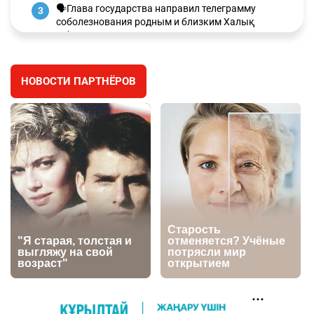
🗣Глава государства направил телеграмму
3
соболезнования родным и близким Халық
қаһарманы Ивана Гапича
2620
2
42
НОВОСТИ ПАРТНЁРОВ
🇫🇷 Клуб ПСЖ объявил об открытии своей
4
футбольной академии в Астане
2630
2
39
🇺🇸🇯🇵 США и Япония провели совместную
5
интервенцию для спасения иены
2687
1
16
💬 Димаш Кудайберген ответил на критику
6
нового клипа
2720
6
77
🐏 Скота больше, а мясо дороже. Почему в
7
Казахстане продолжают расти цены на