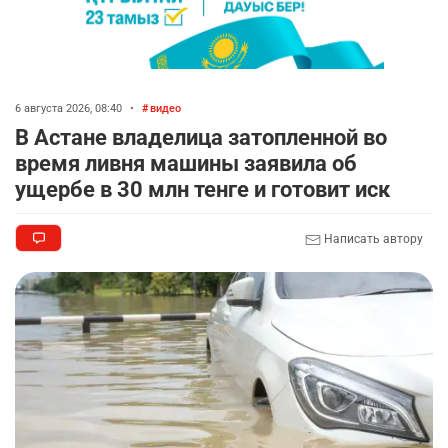
баранину и конину
2398
5
17
🏠 Оправданному пастуху из Актобе подарили
8
квартиру
6 августа 2026, 08:40
•
видео
2303
7
71
В Астане владелица затопленной во
время ливня машины заявила об
🎬 Умер известный казахстанский
9
ущербе в 30 млн тенге и готовит иск
кинорежиссёр Ардак Амиркулов
2286
0
50
Написать автору
🌟 Ступень ракеты SpaceX врежется в Луну
10
2343
1
22