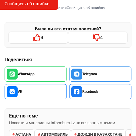
Сообщить об ошибке
Сообщить об опечатке
I
Выделите фрагмент и нажмите «Сообщить об ошибке»
Была ли эта статья полезной?
4
4
Поделиться
WhatsApp
Telegram
VK
Facebook
Ещё по теме
Новости и материалы Informburo.kz по связанным темам
АСТАНА
АВТОМОБИЛЬ
ДОЖДИ В КАЗАХСТАНЕ
М