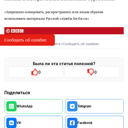
«Запрещено копировать, распространять или иным образом
использовать материалы Русской службы Би-би-си»
Сообщить об ошибке
Сообщить об опечатке
I
Выделите фрагмент и нажмите «Сообщить об ошибке»
Была ли эта статья полезной?
0
0
Поделиться
WhatsApp
Telegram
VK
Facebook