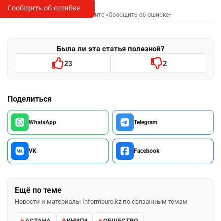
Сообщить об ошибке
Сообщить об опечатке
I
Выделите фрагмент и нажмите «Сообщить об ошибке»
Была ли эта статья полезной?
23
2
Поделиться
WhatsApp
Telegram
VK
Facebook
Ещё по теме
Новости и материалы Informburo.kz по связанным темам
АСТАНА
КНИГИ
ОБЩЕСТВО