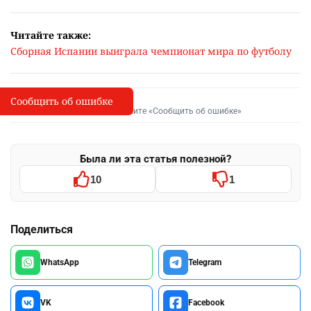
Читайте также:
Сборная Испании выиграла чемпионат мира по футболу
Сообщить об ошибке
Сообщить об опечатке
I
Выделите фрагмент и нажмите «Сообщить об ошибке»
Была ли эта статья полезной?
10
1
Поделиться
WhatsApp
Telegram
VK
Facebook