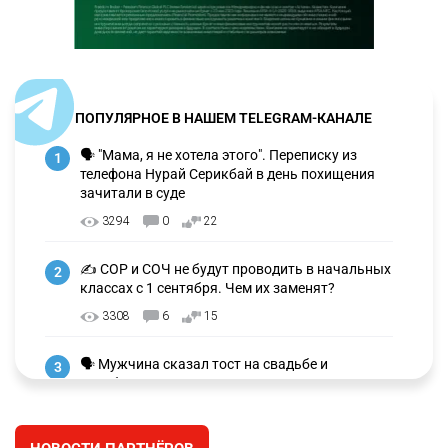
ПОПУЛЯРНОЕ В НАШЕМ TELEGRAM-КАНАЛЕ
🗣 "Мама, я не хотела этого". Переписку из
1
телефона Нурай Серикбай в день похищения
зачитали в суде
3294
0
22
✍️ СОР и СОЧ не будут проводить в начальных
2
классах с 1 сентября. Чем их заменят?
3308
6
15
🗣 Мужчина сказал тост на свадьбе и
3
заработал уголовное дело
3022
11
88