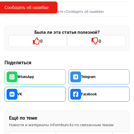
Сообщить об ошибке
Сообщить об опечатке
I
Выделите фрагмент и нажмите «Сообщить об ошибке»
Была ли эта статья полезной?
0
0
Поделиться
WhatsApp
Telegram
VK
Facebook
Ещё по теме
Новости и материалы Informburo.kz по связанным темам