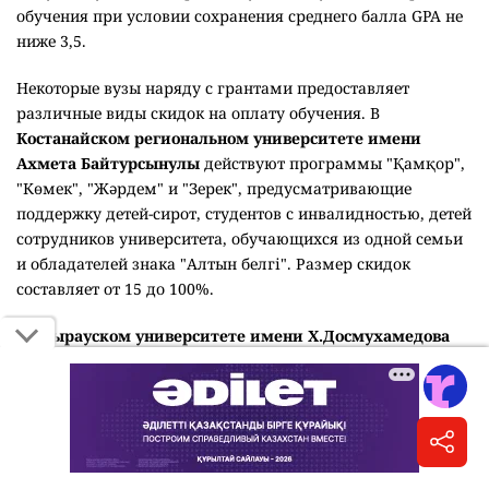
обучения при условии сохранения среднего балла GPA не
ниже 3,5.
Некоторые вузы наряду с грантами предоставляет
различные виды скидок на оплату обучения. В
Костанайском региональном университете имени
Ахмета Байтурсынулы
действуют программы "Қамқор",
"Көмек", "Жәрдем" и "Зерек", предусматривающие
поддержку детей-сирот, студентов с инвалидностью, детей
сотрудников университета, обучающихся из одной семьи
и обладателей знака "Алтын белгі". Размер скидок
составляет от 15 до 100%.
В Атырауском университете имени Х.Досмухамедова
скидки предоставляются по 14 категориям. Поддержка
предусмотрена для детей-сирот, студентов с
инвалидностью, обучающихся из малообеспеченных и
многодетных семей, детей сотрудников университета,
обладателей знака "Алтын белгі", победителей олимпиад,
спортивных соревнований и других категорий. Размер