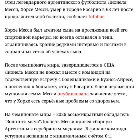
Отец легендарного аргентинского футболиста Лионеля
Месси, Хорсе Месси, умер в городе Росарио в 68 лет после
продолжительной болезни, сообщает
Infobae
.
Хорхе Месси был агентом сына на протяжении всей его
спортивной карьеры, но всегда оставался в тени,
ограничиваясь крайне редкими интервью и постами в
социальных сетях об успехах сына.
После чемпионата мира, завершившегося в США,
Лионель Месси не поехал вместе с командой на
торжественную встречу с болельщиками в Буэнос-Айресе,
а поспешил к больному отцу в Росарио. Ещё в первые дни
мундиаля семья Месси
опубликовала
заявление о том,
что у Хорхе есть серьёзные проблемы со здоровьем.
На чемпионате мира – 2026 восьмикратный обладатель
"Золотого мяча"Лионель Месси привёл сборную
Аргентины к серебряным медалям. В финале команда
уступила испанцам с минимальным счётом 0:1.