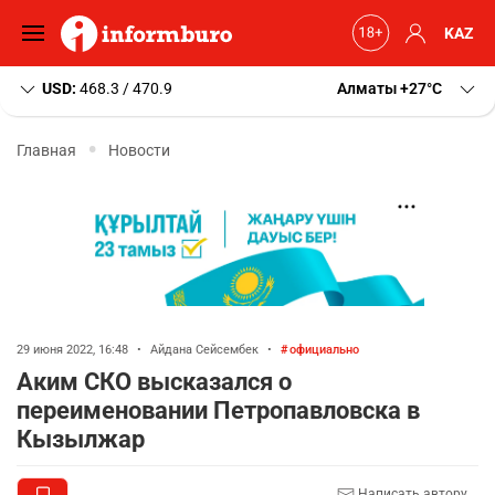
KAZ
USD:
468.3 / 470.9
Алматы
+27
C
Главная
Новости
29 июня 2022, 16:48
•
Айдана Сейсембек
•
официально
Аким СКО высказался о
переименовании Петропавловска в
Кызылжар
Написать автору