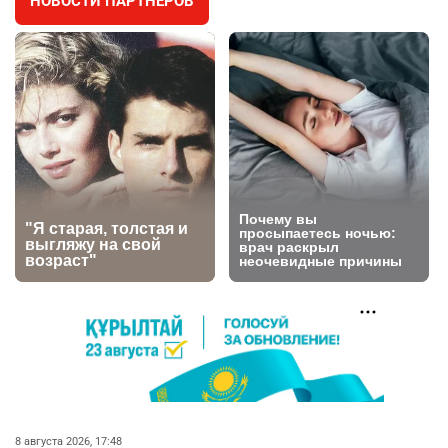
НОВОСТИ ПАРТНЁРОВ
🐏 Скота больше, а мясо дороже. Почему в
4
Казахстане продолжают расти цены на
баранину и конину
2707
5
18
⚠️ Доброе утро, друзья! Предлагаем обзор
5
главных новостей за 4 августа
2804
0
1
🗣Глава государства направил телеграмму
6
соболезнования родным и близким Халық
қаһарманы Ивана Гапича
2779
2
42
🇫🇷 Клуб ПСЖ объявил об открытии своей
7
футбольной академии в Астане
2828
2
40
🚗 Казахстанцев убедили оформить
8
8 августа 2026, 17:48