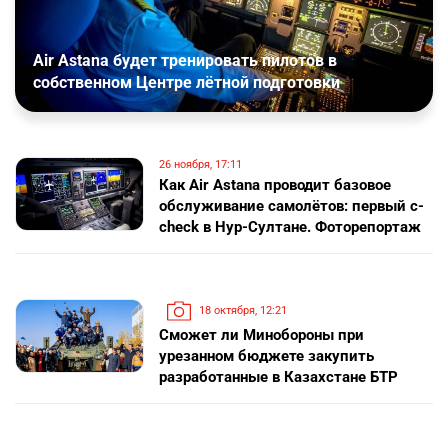
Air Astana будет тренировать пилотов в
собственном Центре лётной подготовки
26 ноября, 17:11
Как Air Astana проводит базовое
обслуживание самолётов: первый c-
сheсk в Нур-Султане. Фоторепортаж
18 октября, 12:21
Сможет ли Минобороны при
урезанном бюджете закупить
разработанные в Казахстане БТР