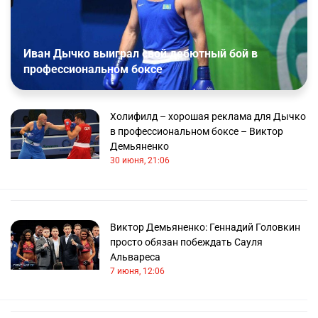
Иван Дычко выиграл свой дебютный бой в
профессиональном боксе
Холифилд – хорошая реклама для Дычко
в профессиональном боксе – Виктор
Демьяненко
30 июня, 21:06
Виктор Демьяненко: Геннадий Головкин
просто обязан побеждать Сауля
Альвареса
7 июня, 12:06