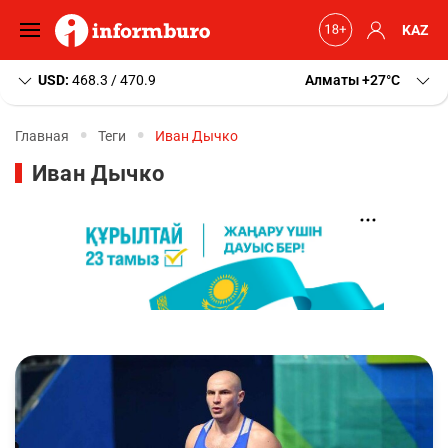
KAZ
USD:
468.3 / 470.9
Алматы
+27
C
Главная
Теги
Иван Дычко
Иван Дычко