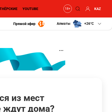
ТНЁРСКИЕ
YOUTUBE
KAZ
Алматы
+26
C
Прямой эфир
ся из мест
 ждут дома?