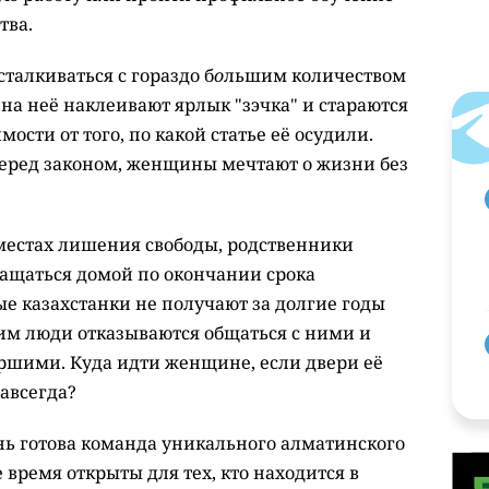
тва.
талкиваться с гораздо б
о
льшим количеством
на неё наклеивают ярлык "зэчка" и стараются
ости от того, по какой статье её осудили.
еред законом, женщины мечтают о жизни без
местах лишения свободы, родственники
ащаться домой по окончании срока
е казахстанки не получают за долгие годы
 им люди отказываются общаться с ними и
ершими. Куда идти женщине, если двери её
авсегда?
ь готова команда уникального алматинского
 время открыты для тех, кто находится в