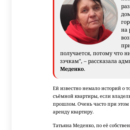
раз
дом
гор
на 
во
при
получается, потому что н
зэчкам", – рассказала а
Меденко
.
Ей известно немало историй о т
съёмной квартиры, если владел
прошлом. Очень часто при этом
аренду квартиру.
Татьяна Меденко, по её собств