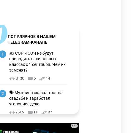
ПОПУЛЯРНОЕ В НАШЕМ
TELEGRAM-КАНАЛЕ
✍️ СОР и СОЧ не будут
1
проводить в начальных
классах с 1 сентября. Чем их
заменят?
3130
6
14
🗣 Мужчина сказал тост на
2
свадьбе и заработал
уголовное дело
2865
11
87
🗣 "Мама, я не хотела этого".
3
Переписку из телефона