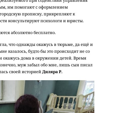
 реализуемого при содействии управления
амм, им помогают с оформлением
городскую прописку, прикрепляют к
сти консультируют психологи и юристы.
яются абсолютно бесплатно.
гла, что однажды окажусь в тюрьме, да ещё и
мне казалось, будто бы это происходит не со
 и окажусь дома в окружении детей. Время
конечно, муж забыл обо мне, лишь сын писал
лась своей историей
Диляра Р.