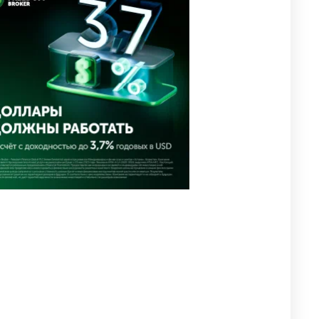
Нурай Серикбай в день
похищения зачитали в суде
2709
0
18
⚠️ Доброе утро, друзья!
4
Предлагаем обзор главных
новостей за 4 августа
2684
0
1
🗣Глава государства
5
направил телеграмму
соболезнования родным и
близким Халық қаһарманы
Ивана Гапича
2692
2
42
🇫🇷 Клуб ПСЖ объявил об
6
открытии своей футбольной
академии в Астане
2692
2
39