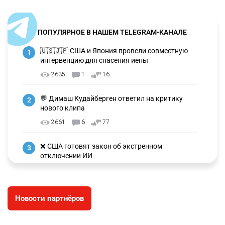
ПОПУЛЯРНОЕ В НАШЕМ TELEGRAM-КАНАЛЕ
🇺🇸🇯🇵 США и Япония провели совместную
1
интервенцию для спасения иены
2635
1
16
💬 Димаш Кудайберген ответил на критику
2
нового клипа
2661
6
77
❌ США готовят закон об экстренном
3
отключении ИИ
2697
1
39
🗣 Мужчина сказал тост на свадьбе и
4
Новости партнёров
заработал уголовное дело
2393
11
79