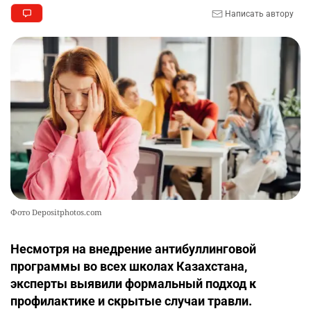
🔨 Родственник пациента оскорбил
9
Написать автору
завотделения больницы в Шу, его наказали
2370
5
21
😱 Солдат-срочник упал с четвёртого этажа
10
казармы в Конаевском гарнизоне
2346
18
41
Фото Depositphotos.com
Несмотря на внедрение антибуллинговой
программы во всех школах Казахстана,
эксперты выявили формальный подход к
профилактике и скрытые случаи травли.