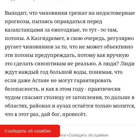
Выходит, что чиновники грешат на недостоверные
прогнозы, пытаясь оправдаться перед
казахстанцами за ежегодные, то тут - то там,
потопы. А Казгидромет, в свою очередь, регулярно
ругает чиновников за то, что не может объективно
эти потопы предупреждать, потому как вручную
это сделать синоптикам не реально. А люди? Люди
ждут каждый год большой воды, понимая, что
если даже Астане не могут гарантировать
безопасность, и как в этом году - практически
чудом спасают столицу от затопления, то дальше в
областях, районах и аулах остаётся только молится,
что в этот раз, дай бог, пронесёт.
Сообщить об ошибке
Сообщить об опечатке
I
Выделите фрагмент и нажмите «Сообщить об ошибке»