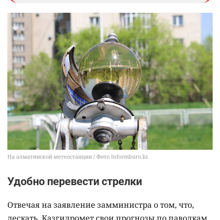
На алматинской метеостанции / Фото Informburo.kz
Удобно перевести стрелки
Отвечая на заявление замминистра о том, что,
дескать, Казгидромет свои прогнозы по паводкам