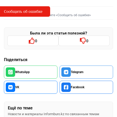
Сообщить об ошибке
Сообщить об опечатке
I
Выделите фрагмент и нажмите «Сообщить об ошибке»
Была ли эта статья полезной?
0
0
Поделиться
WhatsApp
Telegram
VK
Facebook
Ещё по теме
Новости и материалы Informburo.kz по связанным темам