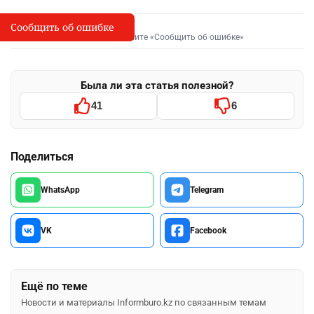
Сообщить об ошибке
Сообщить об опечатке
I
Выделите фрагмент и нажмите «Сообщить об ошибке»
Была ли эта статья полезной?
41
6
Поделиться
WhatsApp
Telegram
VK
Facebook
Ещё по теме
Новости и материалы Informburo.kz по связанным темам