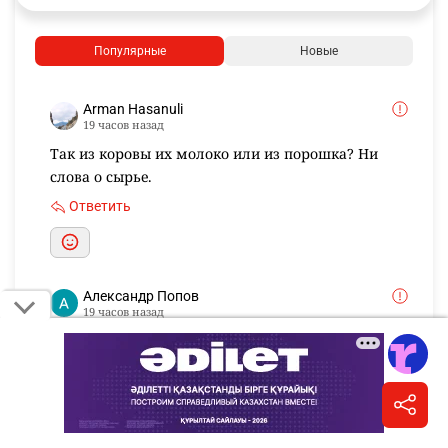
Популярные
Новые
Arman Hasanuli
19 часов назад
Так из коровы их молоко или из порошка? Ни
слова о сырье.
Ответить
Александр Попов
19 часов назад
Да, знаем такое. Хранится после вскрытия пару
месяцев. Отличный показатель для
"натурального" продукта.
Ответить