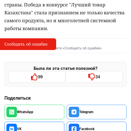
страны. Победа в конкурсе "Лучший товар
Казахстана" стала признанием не только качества
самого продукта, но и многолетней системной
работы компании.
Сообщить об ошибке
Сообщить об опечатке
I
Выделите фрагмент и нажмите «Сообщить об ошибке»
Была ли эта статья полезной?
99
34
Поделиться
WhatsApp
Telegram
VK
Facebook