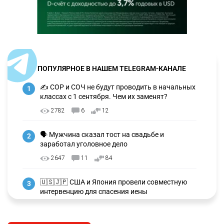
ПОПУЛЯРНОЕ В НАШЕМ TELEGRAM-КАНАЛЕ
✍️ СОР и СОЧ не будут проводить в начальных
1
классах с 1 сентября. Чем их заменят?
2782
6
12
🗣 Мужчина сказал тост на свадьбе и
2
заработал уголовное дело
2647
11
84
🇺🇸🇯🇵 США и Япония провели совместную
3
интервенцию для спасения иены
2667
1
16