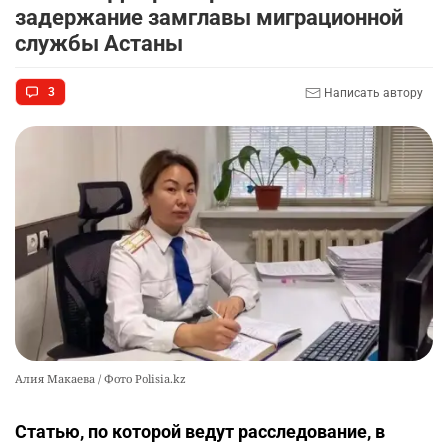
2350
1
16
задержание замглавы миграционной
службы Астаны
🩷 🚛 Wildberries построит склады в Астане и
9
Алматы. Почему это важно для логистики
3
Написать автору
Казахстана
2390
3
50
🇫🇷 Клуб ПСЖ объявил об открытии своей
10
футбольной академии в Астане
2576
2
38
Алия Макаева / Фото Polisia.kz
Статью, по которой ведут расследование, в