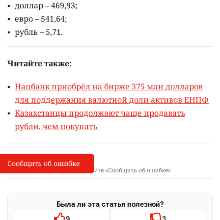
доллар – 469,93;
евро – 541,64;
рубль – 5,71.
Читайте также:
Нацбанк приобрёл на бирже 375 млн долларов
для поддержания валютной доли активов ЕНПФ
Казахстанцы продолжают чаще продавать
рубли, чем покупать
Сообщить об ошибке
Сообщить об опечатке
I
Выделите фрагмент и нажмите «Сообщить об ошибке»
Была ли эта статья полезной?
9
3