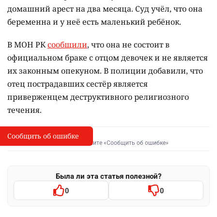
домашний арест на два месяца. Суд учёл, что она
беременна и у неё есть маленький ребёнок.
В МОН РК
сообщили
, что она не состоит в
официальном браке с отцом девочек и не является
их законным опекуном. В полиции добавили, что
отец
пострадавших сестёр является
приверженцем деструктивного религиозного
течения
.
Сообщить об ошибке
Сообщить об опечатке
I
Выделите фрагмент и нажмите «Сообщить об ошибке»
Была ли эта статья полезной?
0
0