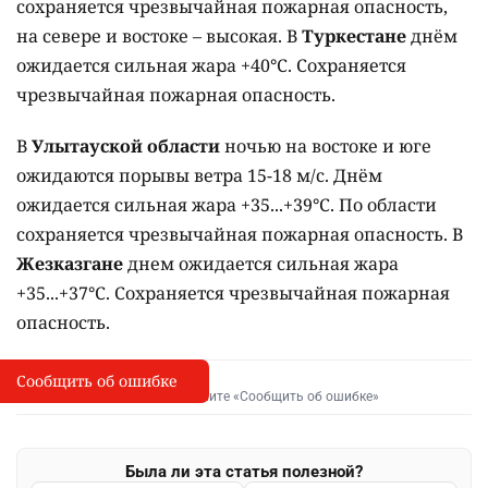
сохраняется чрезвычайная пожарная опасность,
на севере и востоке – высокая. В
Туркестане
днём
ожидается сильная жара +40°C. Сохраняется
чрезвычайная пожарная опасность.
В
Улытауской области
ночью на востоке и юге
ожидаются порывы ветра 15-18 м/с. Днём
ожидается сильная жара +35...+39°C. По области
сохраняется чрезвычайная пожарная опасность. В
Жезказгане
днем ожидается сильная жара
+35...+37°C. Сохраняется чрезвычайная пожарная
опасность.
Сообщить об ошибке
Сообщить об опечатке
I
Выделите фрагмент и нажмите «Сообщить об ошибке»
Была ли эта статья полезной?