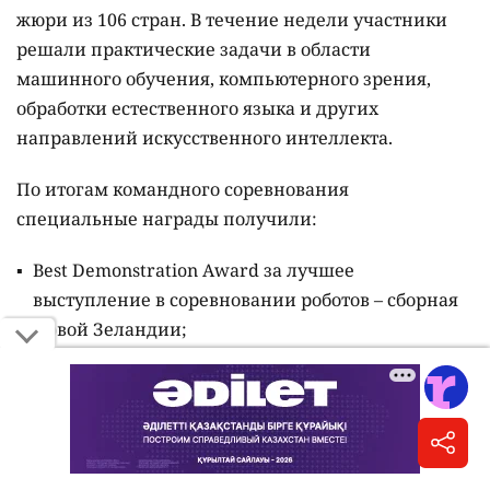
жюри из 106 стран. В течение недели участники
решали практические задачи в области
машинного обучения, компьютерного зрения,
обработки естественного языка и других
направлений искусственного интеллекта.
По итогам командного соревнования
специальные награды получили:
Best Demonstration Award за лучшее
выступление в соревновании роботов – сборная
Новой Зеландии;
Creative Robot Design Award за самый
креативный дизайн робота – сборная Гонконга;
AI-Native Robotics Award за лучшее применение
AI-native подходов в робототехнике – сборная
Бразилии.