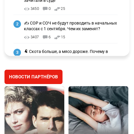
зачитали в суде
3450
0
25
✍️ СОР и СОЧ не будут проводить в начальных
2
классах с 1 сентября. Чем их заменят?
3407
6
15
🐏 Скота больше, а мясо дороже. Почему в
3
Казахстане продолжают расти цены на
баранину и конину
2793
5
18
НОВОСТИ ПАРТНЁРОВ
🏠 Оправданному пастуху из Актобе подарили
4
квартиру
2591
7
74
👀 Опубликован список обладателей
5
образовательных грантов
2518
0
9