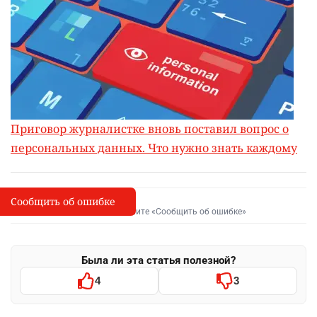
Приговор журналистке вновь поставил вопрос о
персональных данных. Что нужно знать каждому
Сообщить об ошибке
Сообщить об опечатке
I
Выделите фрагмент и нажмите «Сообщить об ошибке»
Была ли эта статья полезной?
4
3