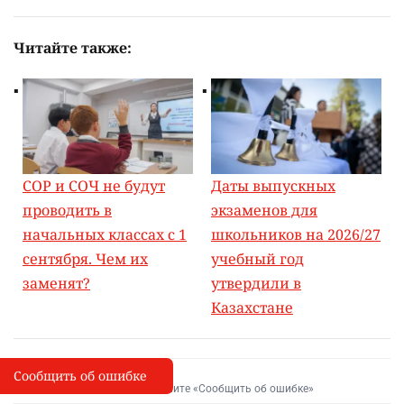
Читайте также:
СОР и СОЧ не будут
Даты выпускных
проводить в
экзаменов для
начальных классах с 1
школьников на 2026/27
сентября. Чем их
учебный год
заменят?
утвердили в
Казахстане
Сообщить об ошибке
Сообщить об опечатке
I
Выделите фрагмент и нажмите «Сообщить об ошибке»