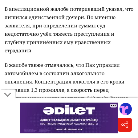
В апелляционной жалобе потерпевший указал, что
лишился единственной дочери. По мнению
заявителя, при определении суммы суд
недостаточно учёл тяжесть преступления и
глубину причинённых ему нравственных
страданий.
В жалобе также отмечалось, что Пак управлял
автомобилем в состоянии алкогольного
опьянения. Концентрация алкоголя в его крови
составила 1,3 промилле, а скорость перед
столкновением могла достигать 219 км/ч. Выехав
на встречную полосу, водитель совершил
столкновение, в результате которого погибли три
человека.
Апелляционная коллегия пришла к выводу, что