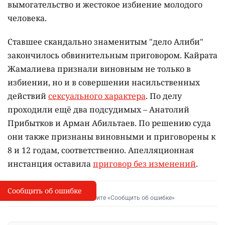
вымогательство и жестокое избиение молодого
человека.
Ставшее скандально знаменитым "дело Алиби"
закончилось обвинительным приговором. Кайрата
Жамалиева признали виновным не только в
избиении, но и в совершении насильственных
действий
сексуального характера
. По делу
проходили ещё два подсудимых – Анатолий
Прибытков и Арман Абильтаев. По решению суда
они также признаны виновными и приговорены к
8 и 12 годам, соответственно. Апелляционная
инстанция оставила
приговор без изменений
.
Сообщить об ошибке
Сообщить об опечатке
I
Выделите фрагмент и нажмите «Сообщить об ошибке»