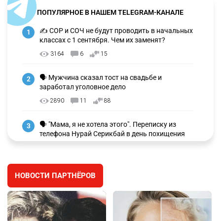
ПОПУЛЯРНОЕ В НАШЕМ TELEGRAM-КАНАЛЕ
✍️ СОР и СОЧ не будут проводить в начальных
1
классах с 1 сентября. Чем их заменят?
3164
6
15
🗣 Мужчина сказал тост на свадьбе и
2
заработал уголовное дело
2890
11
88
🗣 "Мама, я не хотела этого". Переписку из
3
телефона Нурай Серикбай в день похищения
зачитали в суде
2901
0
19
НОВОСТИ ПАРТНЁРОВ
⚠️ Доброе утро, друзья! Предлагаем обзор
4
главных новостей за 4 августа
2707
0
1