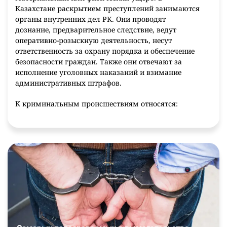
Казахстане раскрытием преступлений занимаются
органы внутренних дел РК. Они проводят
дознание, предварительное следствие, ведут
оперативно-розыскную деятельность, несут
ответственность за охрану порядка и обеспечение
безопасности граждан. Также они отвечают за
исполнение уголовных наказаний и взимание
административных штрафов.
К криминальным происшествиям относятся:
кражи;
мошенничество;
нанесение физического ущерба;
похищение людей;
изнасилования;
убийства.
В 2015 году в Республике Казахстан было
зарегистрировано 386 714 криминальных
происшествий, среди них 2165 особо тяжких