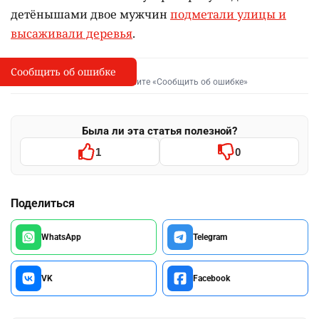
детёнышами двое мужчин
подметали улицы и
высаживали деревья
.
Сообщить об ошибке
Сообщить об опечатке
I
Выделите фрагмент и нажмите «Сообщить об ошибке»
Была ли эта статья полезной?
1
0
Поделиться
WhatsApp
Telegram
VK
Facebook