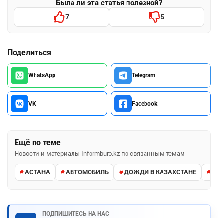
Была ли эта статья полезной?
7
5
Поделиться
WhatsApp
Telegram
VK
Facebook
Ещё по теме
Новости и материалы Informburo.kz по связанным темам
АСТАНА
АВТОМОБИЛЬ
ДОЖДИ В КАЗАХСТАНЕ
М
ПОДПИШИТЕСЬ НА НАС