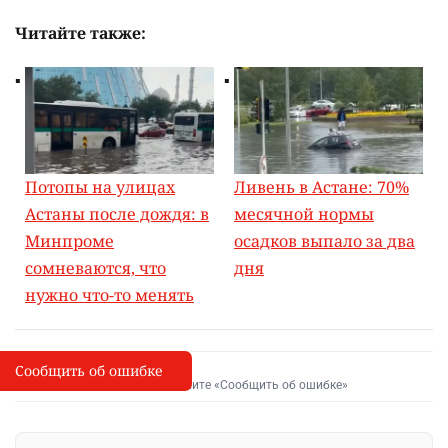
Читайте также:
Потопы на улицах
Ливень в Астане: 70%
Астаны после дождя: в
месячной нормы
Минпроме
осадков выпало за два
сомневаются, что
дня
нужно что-то менять
Сообщить об ошибке
Сообщить об опечатке
I
Выделите фрагмент и нажмите «Сообщить об ошибке»