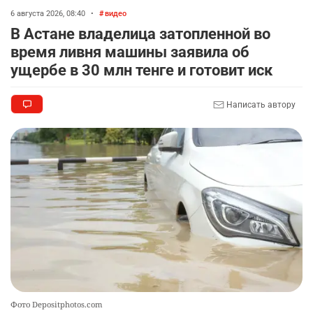
🤝 Токаев принял главу холдинга "Байтерек"
6 августа 2026, 08:40
•
видео
8
В Астане владелица затопленной во
2302
1
21
время ливня машины заявила об
🐏 Скота больше, а мясо дороже. Почему в
ущербе в 30 млн тенге и готовит иск
9
Казахстане продолжают расти цены на
баранину и конину
Написать автору
2489
5
17
🗣 620 человек освободили из колоний по
10
амнистии
2372
3
19
Фото Depositphotos.com