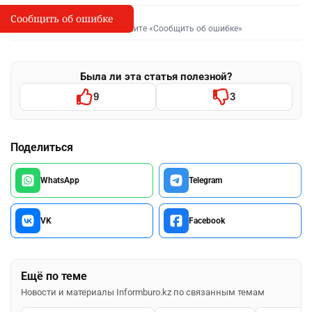
Сообщить об ошибке
Сообщить об опечатке
I
Выделите фрагмент и нажмите «Сообщить об ошибке»
Была ли эта статья полезной?
9
3
Поделиться
WhatsApp
Telegram
VK
Facebook
Ещё по теме
Новости и материалы Informburo.kz по связанным темам