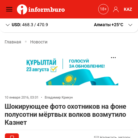
KAZ
USD:
468.3 / 470.9
Алматы
+25
C
Главная
Новости
10 января 2016, 03:01
•
Владимир Крикун
Шокирующее фото охотников на фоне
полусотни мёртвых волков возмутило
Казнет
Написать автору