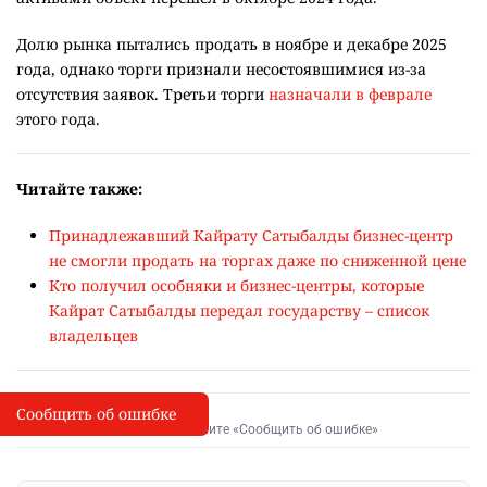
Долю рынка пытались продать в ноябре и декабре 2025
года, однако торги признали несостоявшимися из-за
отсутствия заявок. Третьи торги
назначали в феврале
этого года.
Читайте также:
Принадлежавший Кайрату Сатыбалды бизнес-центр
не смогли продать на торгах даже по сниженной цене
Кто получил особняки и бизнес-центры, которые
Кайрат Сатыбалды передал государству – список
владельцев
Сообщить об ошибке
Сообщить об опечатке
I
Выделите фрагмент и нажмите «Сообщить об ошибке»