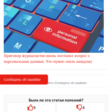
Приговор журналистке вновь поставил вопрос о
персональных данных. Что нужно знать каждому
Сообщить об ошибке
Сообщить об опечатке
I
Выделите фрагмент и нажмите «Сообщить об ошибке»
Была ли эта статья полезной?
5
4