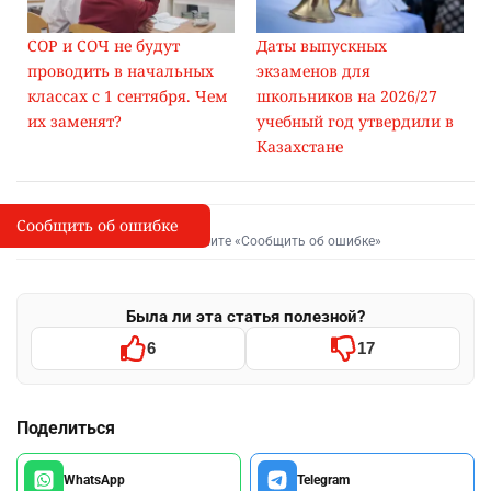
СОР и СОЧ не будут
Даты выпускных
проводить в начальных
экзаменов для
классах с 1 сентября. Чем
школьников на 2026/27
их заменят?
учебный год утвердили в
Казахстане
Сообщить об ошибке
Сообщить об опечатке
I
Выделите фрагмент и нажмите «Сообщить об ошибке»
Была ли эта статья полезной?
6
17
Поделиться
WhatsApp
Telegram