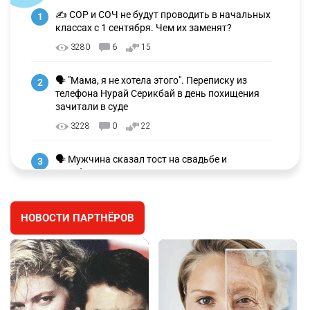
✍️ СОР и СОЧ не будут проводить в начальных
1
классах с 1 сентября. Чем их заменят?
3280
6
15
🗣 "Мама, я не хотела этого". Переписку из
2
телефона Нурай Серикбай в день похищения
зачитали в суде
3228
0
22
🗣 Мужчина сказал тост на свадьбе и
3
заработал уголовное дело
3002
11
88
НОВОСТИ ПАРТНЁРОВ
🐏 Скота больше, а мясо дороже. Почему в
4
Казахстане продолжают расти цены на
баранину и конину
2675
5
18
⚠️ Доброе утро, друзья! Предлагаем обзор
5