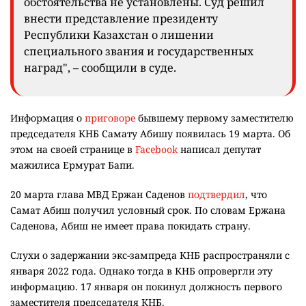
обстоятельства не установлены. Суд решил
внести представление президенту
Республики Казахстан о лишении
специального звания и государственных
наград", – сообщили в суде.
Информация о
приговоре
бывшему первому заместителю
председателя КНБ Самату Абишу появилась 19 марта. Об
этом на своей странице в
Facebook
написал депутат
мажилиса Ермурат Бапи.
20 марта глава МВД Ержан Саденов
подтвердил
, что
Самат Абиш получил условный срок. По словам Ержана
Саденова, Абиш не имеет права покидать страну.
Слухи о задержании экс-зампреда КНБ распространяли с
января 2022 года. Однако тогда в КНБ опровергли эту
информацию. 17 января он покинул должность первого
заместителя председателя КНБ.