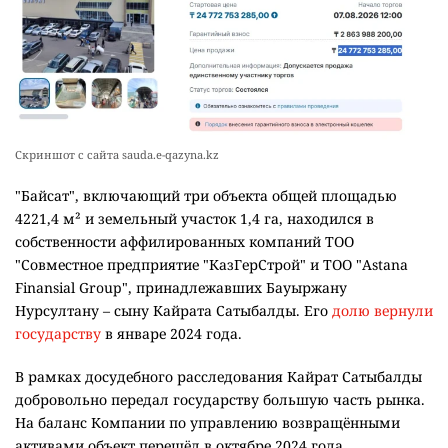
Скриншот с сайта sauda.e-qazyna.kz
"Байсат", включающий три объекта общей площадью
4221,4 м² и земельный участок 1,4 га, находился в
собственности аффилированных компаний ТОО
"Совместное предприятие "КазГерСтрой" и ТОО "Astana
Finansial Group", принадлежавших Бауыржану
Нурсултану – сыну Кайрата Сатыбалды. Его
долю вернули
государству
в январе 2024 года.
В рамках досудебного расследования Кайрат Сатыбалды
добровольно передал государству большую часть рынка.
На баланс Компании по управлению возвращёнными
активами объект перешёл в октябре 2024 года.