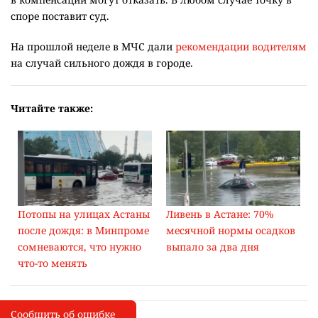
споре поставит суд.
На прошлой неделе в МЧС дали
рекомендации водителям
на случай сильного дождя в городе.
Читайте также:
Потопы на улицах Астаны
Ливень в Астане: 70%
после дождя: в Минпроме
месячной нормы осадков
сомневаются, что нужно
выпало за два дня
что-то менять
Сообщить об ошибке
Сообщить об опечатке
I