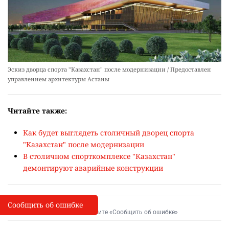
Эскиз дворца спорта "Казахстан" после модернизации / Предоставлен
управлением архитектуры Астаны
Читайте также:
Как будет выглядеть столичный дворец спорта
"Казахстан" после модернизации
В столичном спорткомплексе "Казахстан"
демонтируют аварийные конструкции
Сообщить об ошибке
Сообщить об опечатке
I
Выделите фрагмент и нажмите «Сообщить об ошибке»