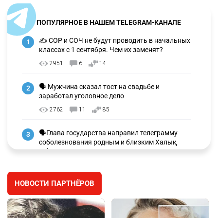
ПОПУЛЯРНОЕ В НАШЕМ TELEGRAM-КАНАЛЕ
✍️ СОР и СОЧ не будут проводить в начальных
1
классах с 1 сентября. Чем их заменят?
2951
6
14
🗣 Мужчина сказал тост на свадьбе и
2
заработал уголовное дело
2762
11
85
🗣Глава государства направил телеграмму
3
соболезнования родным и близким Халық
қаһарманы Ивана Гапича
2625
2
42
НОВОСТИ ПАРТНЁРОВ
🇫🇷 Клуб ПСЖ объявил об открытии своей
4
футбольной академии в Астане
2632
2
39