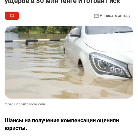
ущербе в 30 млн тенге и готовит иск
квартиру
2310
7
71
Написать автору
🎬 Умер известный казахстанский
10
кинорежиссёр Ардак Амиркулов
2294
0
50
Фото Depositphotos.com
Шансы на получение компенсации оценили
юристы.