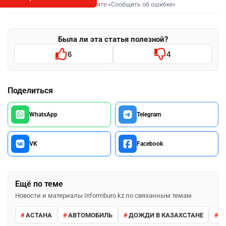
Выделите фрагмент и нажмите «Сообщить об ошибке»
Была ли эта статья полезной?
6
4
Поделиться
WhatsApp
Telegram
VK
Facebook
Ещё по теме
Новости и материалы Informburo.kz по связанным темам
АСТАНА
АВТОМОБИЛЬ
ДОЖДИ В КАЗАХСТАНЕ
М