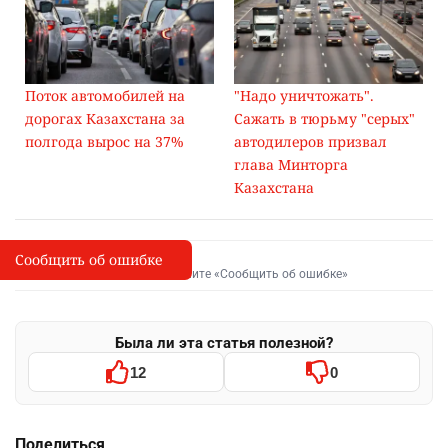
Поток автомобилей на
"Надо уничтожать".
дорогах Казахстана за
Сажать в тюрьму "серых"
полгода вырос на 37%
автодилеров призвал
глава Минторга
Казахстана
Сообщить об ошибке
Сообщить об опечатке
I
Выделите фрагмент и нажмите «Сообщить об ошибке»
Была ли эта статья полезной?
12
0
Поделиться