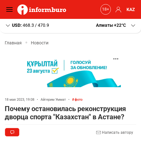
KAZ
USD:
468.3 / 470.9
Алматы
+22
C
Главная
Новости
18 мая 2023, 19:08
•
Айгерим Уммат
•
фото
Почему остановилась реконструкция
дворца спорта "Казахстан" в Астане?
Написать автору