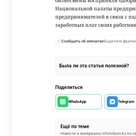
бизнесмены восприняли одобрит
Национальной палаты предпри
предпринимателей в связи с па
заработных плат своих работник
Выделите фрагм
Сообщить об опечатке
I
Была ли эта статья полезной?
Поделиться
WhatsApp
Telegram
Ещё по теме
Новости и материалы Informburo.kz по