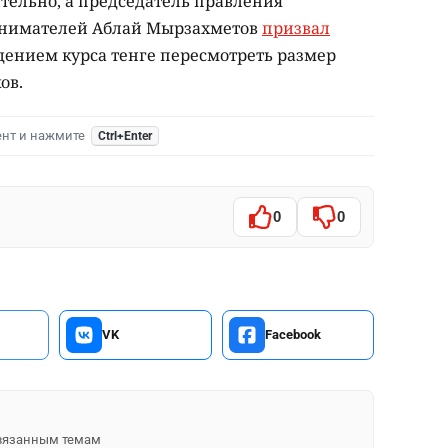
ельно, а председатель правления
нимателей Аблай Мырзахметов
призвал
дением курса тенге пересмотреть размер
ов.
ент и нажмите
Ctrl+Enter
0
0
VK
Facebook
 связанным темам