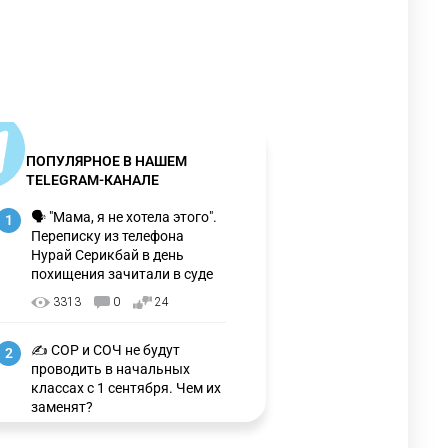
ПОПУЛЯРНОЕ В НАШЕМ
TELEGRAM-КАНАЛЕ
🗣 "Мама, я не хотела этого".
1
Переписку из телефона
Нурай Серикбай в день
похищения зачитали в суде
3313
0
24
✍️ СОР и СОЧ не будут
2
проводить в начальных
классах с 1 сентября. Чем их
заменят?
3326
6
15