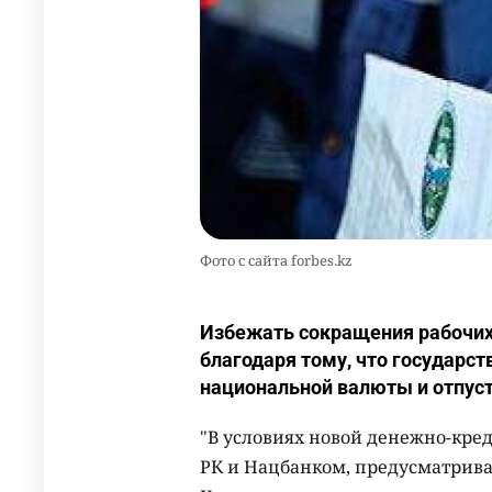
Фото с сайта forbes.kz
Избежать сокращения рабочих
благодаря тому, что государс
национальной валюты и отпуст
"В условиях новой денежно-кре
РК и Нацбанком, предусматрив