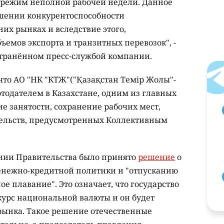
 режим неполной рабочей недели. Данное
шении конкурентоспособности
их рынках и вследствие этого,
емов экспорта и транзитных перевозок", -
остранённом пресс-службой компании.
что АО "НК "КТЖ"("Қазақстан Темiр Жолы"-
отодателем в Казахстане, одним из главных
е занятости, сохранение рабочих мест,
ельств, предусмотренных Коллективным
ании Правительства было принято
решение
о
енежно-кредитной политики и "отпусканию
ное плавание". Это означает, что государство
курс национальной валюты и он будет
 рынка. Такое решение отечественные