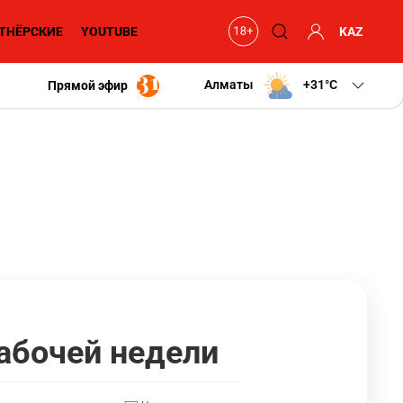
ТНЁРСКИЕ
YOUTUBE
KAZ
Алматы
+31
C
Прямой эфир
абочей недели