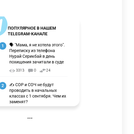
ПОПУЛЯРНОЕ В НАШЕМ
TELEGRAM-КАНАЛЕ
🗣 "Мама, я не хотела этого".
1
Переписку из телефона
Нурай Серикбай в день
похищения зачитали в суде
3313
0
24
✍️ СОР и СОЧ не будут
2
проводить в начальных
классах с 1 сентября. Чем их
заменят?
3326
6
15
🗣 Мужчина сказал тост на
3
свадьбе и заработал