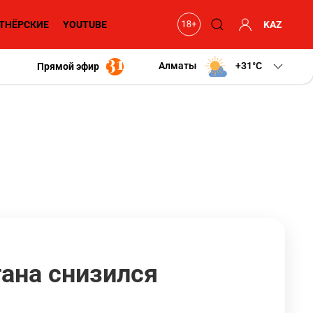
ТНЁРСКИЕ
YOUTUBE
KAZ
Алматы
+31
C
Прямой эфир
тана снизился