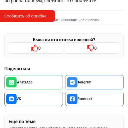
выросла на 6,5%, составив 103 000 тенге.
Сообщить об ошибке
Сообщить об опечатке
I
Выделите фрагмент и нажмите «Сообщить об ошибке»
Была ли эта статья полезной?
0
0
Поделиться
WhatsApp
Telegram
VK
Facebook
Ещё по теме