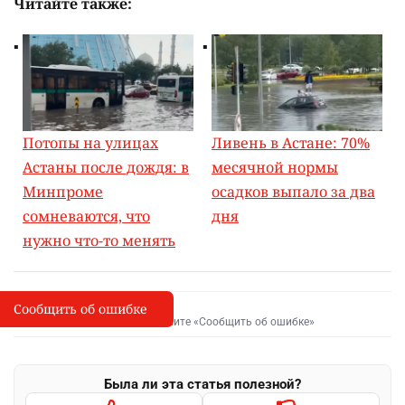
Читайте также:
Потопы на улицах
Ливень в Астане: 70%
Астаны после дождя: в
месячной нормы
Минпроме
осадков выпало за два
сомневаются, что
дня
нужно что-то менять
Сообщить об ошибке
Сообщить об опечатке
I
Выделите фрагмент и нажмите «Сообщить об ошибке»
Была ли эта статья полезной?