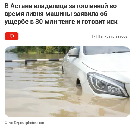
💻 В школах Казахстана изменили название и
8
В Астане владелица затопленной во
содержание некоторых предметов
время ливня машины заявила об
2315
3
17
ущербе в 30 млн тенге и готовит иск
🏇 В Астане наказали мужчину, который ездил
9
Написать автору
верхом на лошади
2294
2
37
🤝 Токаев принял главу холдинга "Байтерек"
10
2359
1
22
Фото Depositphotos.com