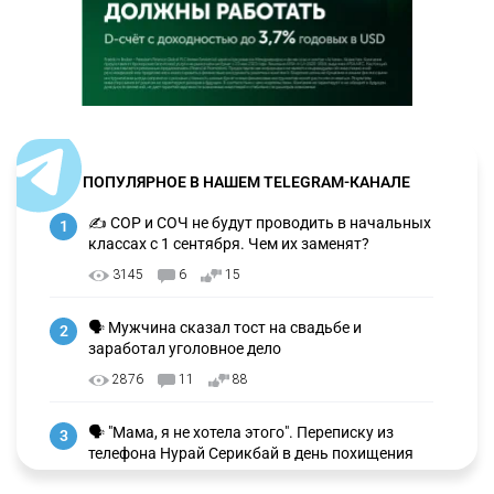
ПОПУЛЯРНОЕ В НАШЕМ TELEGRAM-КАНАЛЕ
✍️ СОР и СОЧ не будут проводить в начальных
1
классах с 1 сентября. Чем их заменят?
3145
6
15
🗣 Мужчина сказал тост на свадьбе и
2
заработал уголовное дело
2876
11
88
🗣 "Мама, я не хотела этого". Переписку из
3
телефона Нурай Серикбай в день похищения
зачитали в суде