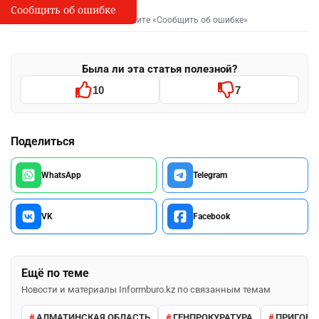
Сообщить об ошибке
Сообщить об опечатке
I
Выделите фрагмент и нажмите «Сообщить об ошибке»
Была ли эта статья полезной?
10
7
Поделиться
WhatsApp
Telegram
VK
Facebook
Ещё по теме
Новости и материалы Informburo.kz по связанным темам
АЛМАТИНСКАЯ ОБЛАСТЬ
ГЕНПРОКУРАТУРА
ПРИГОВО