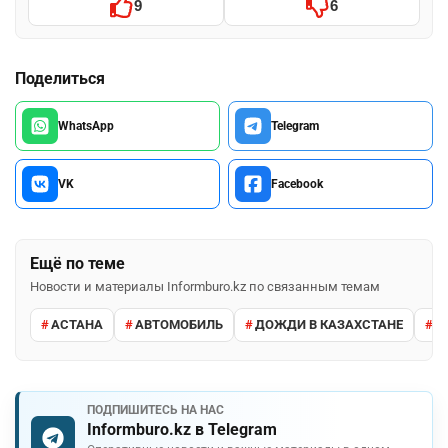
9
6
Поделиться
WhatsApp
Telegram
VK
Facebook
Ещё по теме
Новости и материалы Informburo.kz по связанным темам
АСТАНА
АВТОМОБИЛЬ
ДОЖДИ В КАЗАХСТАНЕ
М
ПОДПИШИТЕСЬ НА НАС
Informburo.kz в Telegram