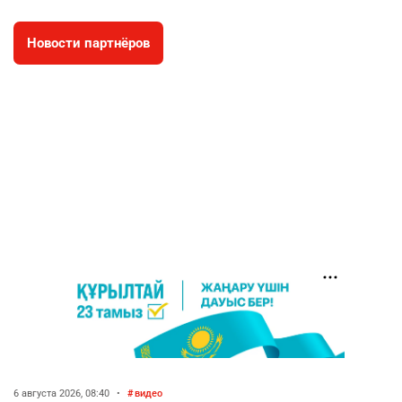
2821
0
19
Новости партнёров
⚠️ Доброе утро, друзья! Предлагаем обзор
4
главных новостей за 4 августа
2694
0
1
🗣Глава государства направил телеграмму
5
соболезнования родным и близким Халық
қаһарманы Ивана Гапича
2701
2
42
🇫🇷 Клуб ПСЖ объявил об открытии своей
6
футбольной академии в Астане
2715
2
39
🚗 Казахстанцев убедили оформить
7
автокредиты за вознаграждение
2693
0
11
6 августа 2026, 08:40
•
видео