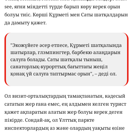
see, яғни міндетті түрде барып көру керек орын
болуы тиіс. Көрші Құрметі мен Саты шатқалдарын
да дамыту қажет.
"Экожүйеге әсер етпесе, Құрметі шатқалында
шатырлар, глэмпингтер, барбекю алаңдарын
салуға болады. Саты шатқалы тыныш,
санаторлық-курорттық бағыттағы жеңіл
қонақ үй салуға таптырмас орын", – деді ол.
Ол визит-орталықтардың тамақтанатын, кәдесый
сататын жер ғана емес, ең алдымен келген турист
қажет ақпаратын алатын жер болуы керек деген
пікірде. Сондай-ақ, ол Ұлттық паркте
инспекторлардың аз және олардың уақыты өзіне