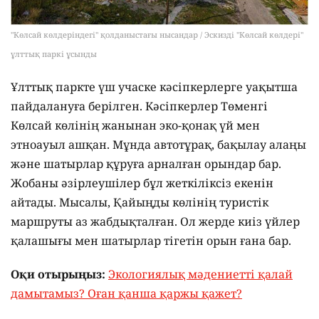
"Көлсай көлдеріндегі" қолданыстағы нысандар / Эскизді "Көлсай көлдері"
ұлттық паркі ұсынды
Ұлттық паркте үш учаске кәсіпкерлерге уақытша
пайдалануға берілген. Кәсіпкерлер Төменгі
Көлсай көлінің жанынан эко-қонақ үй мен
этноауыл ашқан. Мұнда автотұрақ, бақылау алаңы
және шатырлар құруға арналған орындар бар.
Жобаны әзірлеушілер бұл жеткіліксіз екенін
айтады. Мысалы, Қайыңды көлінің туристік
маршруты аз жабдықталған. Ол жерде киіз үйлер
қалашығы мен шатырлар тігетін орын ғана бар.
Оқи отырыңыз:
Экологиялық мәдениетті қалай
дамытамыз? Оған қанша қаржы қажет?