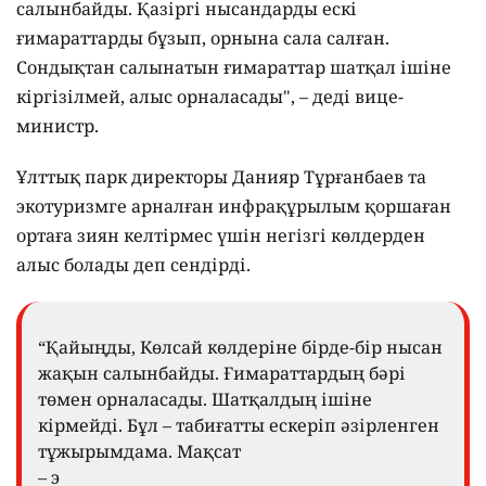
салынбайды. Қазіргі нысандарды ескі
ғимараттарды бұзып, орнына сала салған.
Сондықтан салынатын ғимараттар шатқал ішіне
кіргізілмей, алыс орналасады", – деді вице-
министр.
Ұлттық парк директоры Данияр Тұрғанбаев та
экотуризмге арналған инфрақұрылым қоршаған
ортаға зиян келтірмес үшін негізгі көлдерден
алыс болады деп сендірді.
“Қайыңды, Көлсай көлдеріне бірде-бір нысан
жақын салынбайды. Ғимараттардың бәрі
төмен орналасады. Шатқалдың ішіне
кірмейді. Бұл – табиғатты ескеріп әзірленген
тұжырымдама. Мақсат
– э