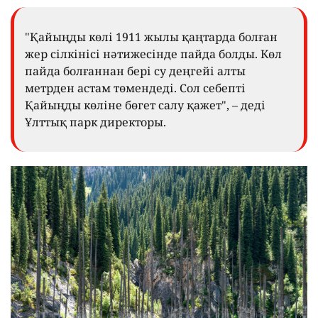
"Қайыңды көлі 1911 жылы қаңтарда болған
жер сілкінісі нәтижесінде пайда болды. Көл
пайда болғаннан бері су деңгейі алты
метрден астам төмендеді. Сол себепті
Қайыңды көліне бөгет салу қажет", – деді
Ұлттық парк директоры.