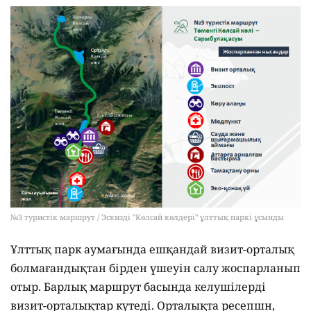
№3 туристік маршрут / Эскизді "Көлсай көлдері" ұлттық паркі ұсынды
Ұлттық парк аумағында ешқандай визит-орталық
болмағандықтан бірден үшеуін салу жоспарланып
отыр. Барлық маршрут басында келушілерді
визит-орталықтар күтеді. Орталықта ресепшн,