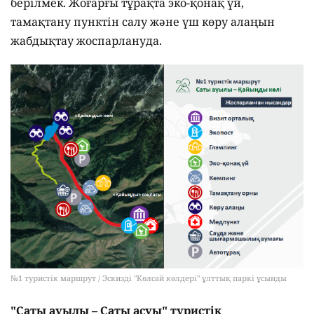
берілмек. Жоғарғы тұрақта эко-қонақ үй,
тамақтану пунктін салу және үш көру алаңын
жабдықтау жоспарлануда.
№1 туристік маршрут / Эскизді "Көлсай көлдері" ұлттық паркі ұсынды
"Саты ауылы – Саты асуы" туристік