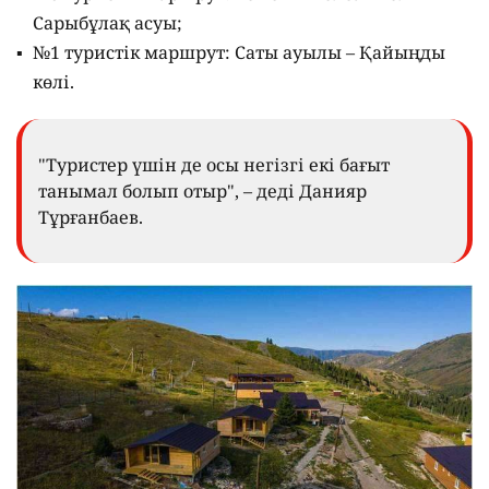
Сарыбұлақ асуы;
№1 туристік маршрут: Саты ауылы – Қайыңды
көлі.
"Туристер үшін де осы негізгі екі бағыт
танымал болып отыр", – деді Данияр
Тұрғанбаев.