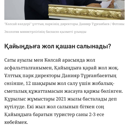
"Көлсай көлдері" ұлттық паркінің директоры Данияр Тұрғанбаев / Фотоны
Экология министрлігінің баспасөз қызметі ұсынды
Қайыңдыға жол қашан салынады?
Саты ауылы мен Көлсай арасында жол
асфальтталғанымен, Қайыңдыға қарай жол жоқ.
Ұлттық парк директоры Данияр Тұрғанбаевтың
сөзінше, 12 шақырым жол салу үшін жобалық-
сметалық құжаттамасын жасауға қаржы бөлінген.
Құрылыс жұмыстары 2021 жылы басталады деп
күтілуде. Екі жыл жол салынып біткен соң
Қайыңдыға баратын туристер саны 2-3 есе
көбеймек.