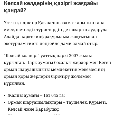
Көлсай көлдерінің қазіргі жағдайы
қандай?
Ұлттық парктер Қазақстан азаматтарының ғана
емес, шетелдік туристердің де назарын аударуда.
Алайда паркте инфрақұрылым жоқтығынан
экотуризм тиісті деңгейде дами алмай отыр.
"Көлсай көлдері" ұлттық паркі 2007 жылы
құрылған. Парк аумағы босалқы жерлер мен Кеген
орман шаруашылығы мемлекеттік мекемесінің
орман қоры жерлерін біріктіру жолымен
құрылған.
Жалпы аумағы – 161 045 га;
Орман шаруашылықтары – Таушелек, Құрметі,
Көлсай және Қарабұлақ;