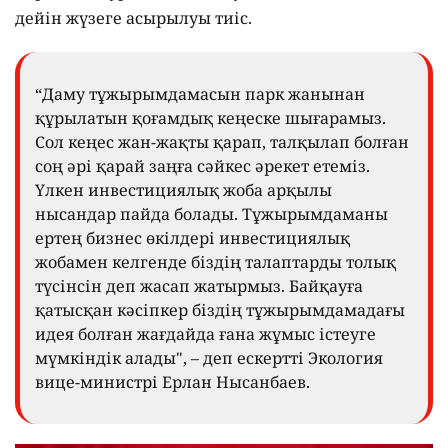
дейін жүзеге асырылуы тиіс.
“Даму тұжырымдамасын парк жанынан
құрылатын қоғамдық кеңеске шығарамыз.
Сол кеңес жан-жақты қарап, талқылап болған
соң әрі қарай заңға сәйкес әрекет етеміз.
Үлкен инвестициялық жоба арқылы
нысандар пайда болады. Тұжырымдаманы
ертең бизнес өкілдері инвестициялық
жобамен келгенде біздің талаптарды толық
түсінсін деп жасап жатырмыз. Байқауға
қатысқан кәсіпкер біздің тұжырымдамадағы
идея болған жағдайда ғана жұмыс істеуге
мүмкіндік алады", – деп ескертті Экология
вице-министрі Ерлан Нысанбаев.