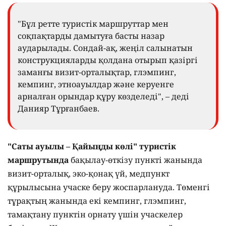
"Бұл ретте туристік маршруттар мен
соқпақтарды дамытуға басты назар
аударылады. Сондай-ақ, жеңіл салынатын
конструкцияларды қолдана отырып қазіргі
заманғы визит-орталықтар, глэмпинг,
кемпинг, этноауылдар және керуенге
арналған орындар құру көзделеді", – деді
Данияр Тұрғанбаев.
"Саты ауылы – Қайыңды көлі" туристік
маршрутында
бақылау-өткізу пункті жанында
визит-орталық, эко-қонақ үй, медпункт
құрылысына учаске беру жоспарлануда. Төменгі
тұрақтың жанында екі кемпинг, глэмпинг,
тамақтану пунктін орнату үшін учаскелер