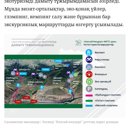
экотуризмді дамыту тұжырымдамасын әзірледі.
Мұнда визит-орталықтар, эко-қонақ үйлер,
глэмпинг, кемпинг салу және бұрыннан бар
экскурсиялық маршруттарды өзгерту ұсынылады.
Салынатын нысандар / Эскизді "Көлсай көлдері" ұлттық паркі ұсынды