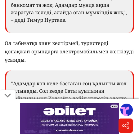
банкомат та жоқ. Адамдар мұнда ақша
жаратуға келеді, алайда оған мүмкіндік жоқ",
– деді Тимур Нұртаев.
Ол табиғатқа зиян келтірмей, туристерді
қонақжай орындарға электромобильмен жеткізуді
ұсынды.
"Адамдар көп келе бастаған соң қалыпты жол
салынады. Сол кезде Саты ауылынан
Қайыңды мен Көлсайға дейін жүретін электр
автобустарын әкеле аламыз. Бұл автокөліктер
экологиялық жағынан таза, ауаны
ластамайды, тыныш, жануарларды
үркітпейді, осында өте қолайлы болады", –
деді бизнесмен.