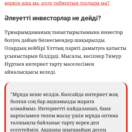
көркін аша ма, әлде табиғатын тоздыра ма?
Әлеуетті инвесторлар не дейді?
Тұжырымдаманың таныстырылымына инвестор
болуға дайын бизнесмендер шақырылды.
Олардың кейбірі Ұлттық паркті дамытуға қатысты
ұсыныстарын білдірді. Мысалы, кәсіпкер Тимур
Нұртаев интернет тарту мәселесімен
айналысқысы келеді.
"Мұнда кеше келдік. Көлсайда интернет жоқ
болған соң бар ақшамызды жарата
алмаймыз. Интернетті пайдаланып, банк
картасымен төлем жасау үшін мұнда оптика
талшықты байланыс тарту керек деп
есептеймін. Ақшаны шығарайын десең