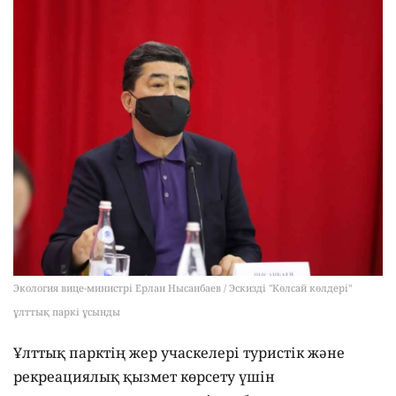
Экология вице-министрі Ерлан Нысанбаев / Эскизді "Көлсай көлдері"
ұлттық паркі ұсынды
Ұлттық парктің жер учаскелері туристік және
рекреациялық қызмет көрсету үшін