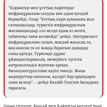
"Қорықтар мен ұлттық парктерде
инфрақұрылым салуды көп адам қолдай
бермейді. Олар "Ұлттық парк аумағына жол
салмаңыздар, туристік инфрақұрылым
жасамаңыздар, сол кезде адам аз келіп,
табиғатқа зиян келмейді" дейді. Экотуризмге
инфрақұрылым салып, жағдай жасасақ та,
жасамасақ та ол жаққа баратын адамдар
саны артуда. Туризмді дұрыс
ұйымдастырмасақ, экожүйеге түсетін
антропогендік жүктеме артып,
биоалуантүрлілікке қауіп төнеді. Жаңа
маршруттар ашпасақ, қазіргі бар орындарға
зиян келеді", – дейді Kazakh Tourism басқарма
төрағасы.
Оның сөзінше, Көлсай мен Қайыңды көлдері must