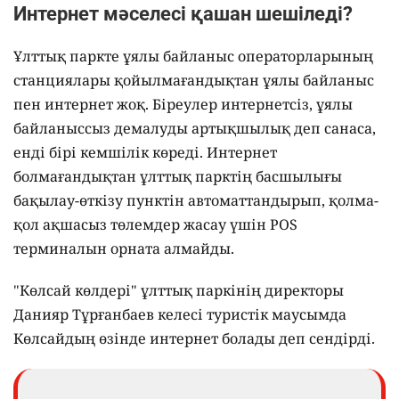
Интернет мәселесі қашан шешіледі?
Ұлттық паркте ұялы байланыс операторларының
станциялары қойылмағандықтан ұялы байланыс
пен интернет жоқ. Біреулер интернетсіз, ұялы
байланыссыз демалуды артықшылық деп санаса,
енді бірі кемшілік көреді. Интернет
болмағандықтан ұлттық парктің басшылығы
бақылау-өткізу пунктін автоматтандырып, қолма-
қол ақшасыз төлемдер жасау үшін POS
терминалын орната алмайды.
"Көлсай көлдері" ұлттық паркінің директоры
Данияр Тұрғанбаев келесі туристік маусымда
Көлсайдың өзінде интернет болады деп сендірді.