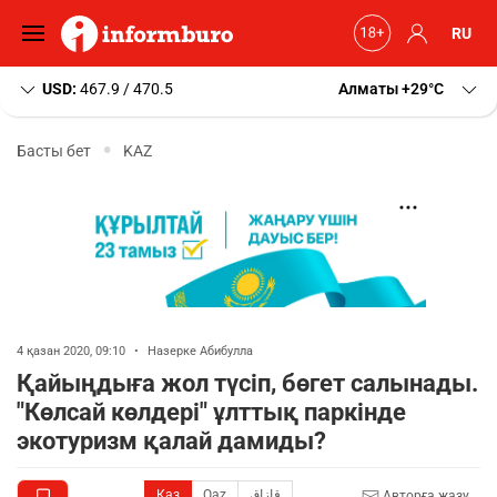
RU
USD:
467.9 / 470.5
Алматы
+29
C
Басты бет
KAZ
4 қазан 2020, 09:10
•
Назерке Абибулла
Қайыңдыға жол түсіп, бөгет салынады.
"Көлсай көлдері" ұлттық паркінде
экотуризм қалай дамиды?
Қаз
Qaz
قازاق
Авторға жазу