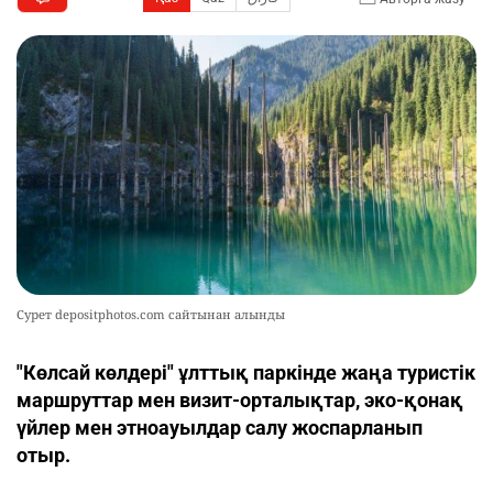
Сурет depositphotos.com сайтынан алынды
"Көлсай көлдері" ұлттық паркінде жаңа туристік
маршруттар мен визит-орталықтар, эко-қонақ
үйлер мен этноауылдар салу жоспарланып
отыр.