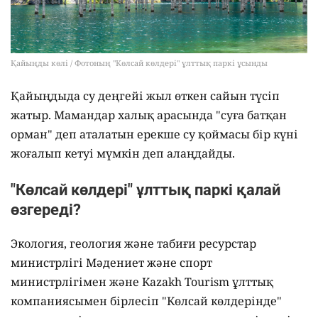
Қайыңды көлі / Фотоның "Көлсай көлдері" ұлттық паркі ұсынды
Қайыңдыда су деңгейі жыл өткен сайын түсіп
жатыр. Мамандар халық арасында "суға батқан
орман" деп аталатын ерекше су қоймасы бір күні
жоғалып кетуі мүмкін деп алаңдайды.
"Көлсай көлдері" ұлттық паркі қалай
өзгереді?
Экология, геология және табиғи ресурстар
министрлігі Мәдениет және спорт
министрлігімен және Kazakh Tourism ұлттық
компаниясымен бірлесіп "Көлсай көлдерінде"