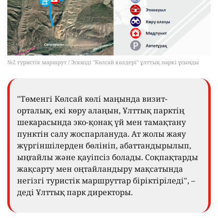
№2 туристік маршрут / Эскизді "Көлсай көлдері" ұлттық паркі ұсынды
"Төменгі Көлсай көлі маңында визит-
орталық, екі көру алаңын, Ұлттық парктің
шекарасында эко-қонақ үй мен тамақтану
пунктін салу жоспарлануда. Ат жолы жаяу
жүргіншілерден бөлініп, абаттандырылып,
ыңғайлы және қауіпсіз болады. Соқпақтарды
жақсарту мен оңтайландыру мақсатында
негізгі туристік маршруттар біріктіріледі", –
деді Ұлттық парк директоры.