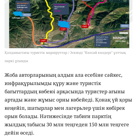
Қолданыстағы туристік маршруттар / Эскизді "Көлсай көлдері" ұлттық
паркі ұсынды
Жоба авторларының алдын ала есебіне сәйкес,
инфрақұрылымды құру және туристік
бағыттардың көбеюі арқасында туристер ағыны
артады және жұмыс орны көбейеді. Қонақ үй қоры
кеңейіп, шатырлар мен лагерьлер үшін көбірек
орын болады. Нәтижесінде табиғи парктің
жылдық табысы 30 млн теңгеден 150 млн теңгеге
дейін өседі.