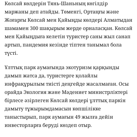
Көлсай көлдерін Тянь-Шаньның көгілдір
маржаны деп атайды. Төменгі, Ортаңғы және
Жоғарғы Көлсай мен Қайыңды көлдері Алматыдан
шамамен 300 шақырым жерде орналасқан. Көлсай
мен Қайыңдыға келетін туристер саны жыл санап
артып, пандемия кезінде тіптен танымал бола
түсті.
Ұлттық парк аумағында экотуризм қарқынды
дамып жатса да, туристерге қолайлы
инфрақұрылым тиісті деңгейде жасалмаған. Осы
орайда Экология және Мәдениет министрліктері
бірлесе әзірлеген Көлсай көлдері ұлттық паркін
дамыту тұжырымдамасын көпшілікке
таныстырып, парк аумағын 49 жылға дейін
инвесторларға беруді көздеп отыр.