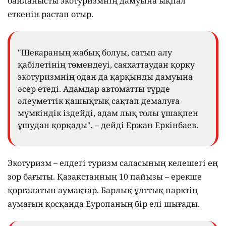
байланысты экотуризмнің дамуына ықпал
еткенін растап отыр.
"Шекараның жабық болуы, сатып алу
қабілетінің төмендеуі, саяхаттаудан қорқу
экотуризмнің одан да қарқынды дамуына
әсер етеді. Адамдар автоматты түрде
әлеуметтік қашықтық сақтап демалуға
мүмкіндік іздейді, адам лық толы ұшақпен
ұшудан қорқады", – дейді Ержан Еркінбаев.
Экотуризм – елдегі туризм саласының келешегі ең
зор бағыты. Қазақстанның 10 пайызы – ерекше
қорғалатын аумақтар. Барлық ұлттық парктің
аумағын қосқанда Еуропаның бір елі шығады.