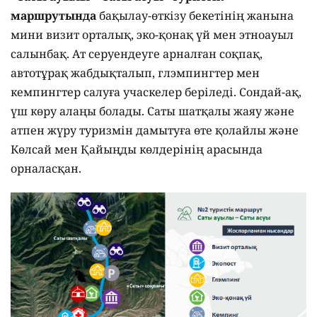
маршрутында
бақылау-өткізу бекетінің жанына
мини визит орталық, эко-қонақ үй мен этноауыл
салынбақ. Ат серуендеуге арналған соқпақ,
автотұрақ жабдықталып, глэмпингтер мен
кемпингтер салуға учаскелер беріледі. Сондай-ақ,
үш көру алаңы болады. Саты шатқалы жаяу және
атпен жүру туризмін дамытуға өте қолайлы және
Көлсай мен Қайыңды көлдерінің арасында
орналасқан.