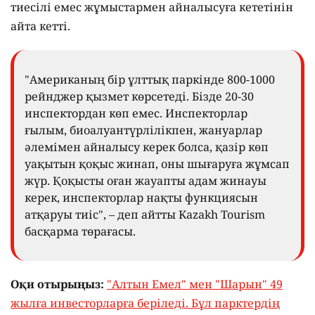
тиесілі емес жұмыстармен айналысуға кететінін
айта кетті.
"Американың бір ұлттық паркінде 800-1000
рейнджер қызмет көрсетеді. Бізде 20-30
инспектордан көп емес. Инспекторлар
ғылым, биоалуантүрлілікпен, жануарлар
әлемімен айналысу керек болса, қазір көп
уақытын қоқыс жинап, оны шығаруға жұмсап
жүр. Қоқысты оған жауапты адам жинауы
керек, инспекторлар нақты функциясын
атқаруы тиіс", – деп айтты Kazakh Tourism
басқарма төрағасы.
Оқи отырыңыз:
"Алтын Емел" мен "Шарын" 49
жылға инвесторларға беріледі. Бұл парктердің