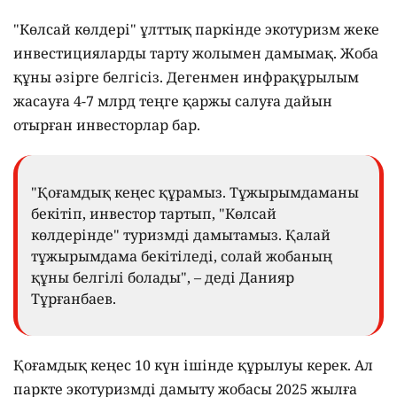
"Көлсай көлдері" ұлттық паркінде экотуризм жеке
инвестицияларды тарту жолымен дамымақ. Жоба
құны әзірге белгісіз. Дегенмен инфрақұрылым
жасауға 4-7 млрд теңге қаржы салуға дайын
отырған инвесторлар бар.
"Қоғамдық кеңес құрамыз. Тұжырымдаманы
бекітіп, инвестор тартып, "Көлсай
көлдерінде" туризмді дамытамыз. Қалай
тұжырымдама бекітіледі, солай жобаның
құны белгілі болады", – деді Данияр
Тұрғанбаев.
Қоғамдық кеңес 10 күн ішінде құрылуы керек. Ал
паркте экотуризмді дамыту жобасы 2025 жылға