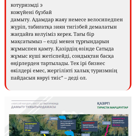
котуризмді э
кожүйені бұзбай
дамыту. Адамдар жаяу немесе велосипедпен
жүріп, табиғатқа зиян тигізбей демалатын
жағдайға келуіміз керек. Тағы бір
мақсатымыз – елді мекен тұрғындарын
жұмыспен қамту. Қазірдің өзінде Сатыда
жұмыс күші жетіспейді, сондықтан басқа
өңірлерден тартылады. Тек ірі бизнес
өкілдері емес, жергілікті халық туризмнің
пайдасын көруі тиіс” – деді ол.