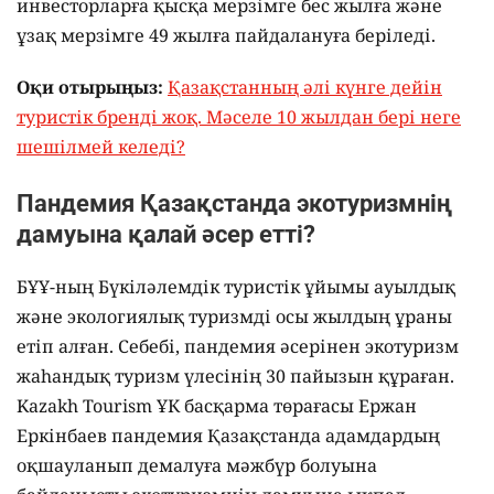
инвесторларға қысқа мерзімге бес жылға және
ұзақ мерзімге 49 жылға пайдалануға беріледі.
Оқи отырыңыз:
Қазақстанның әлі күнге дейін
туристік бренді жоқ. Мәселе 10 жылдан бері неге
шешілмей келеді?
Пандемия Қазақстанда экотуризмнің
дамуына қалай әсер етті?
БҰҰ-ның Бүкіләлемдік туристік ұйымы ауылдық
және экологиялық туризмді осы жылдың ұраны
етіп алған. Себебі, пандемия әсерінен экотуризм
жаһандық туризм үлесінің 30 пайызын құраған.
Kazakh Tourism ҰК басқарма төрағасы Ержан
Еркінбаев пандемия Қазақстанда адамдардың
оқшауланып демалуға мәжбүр болуына