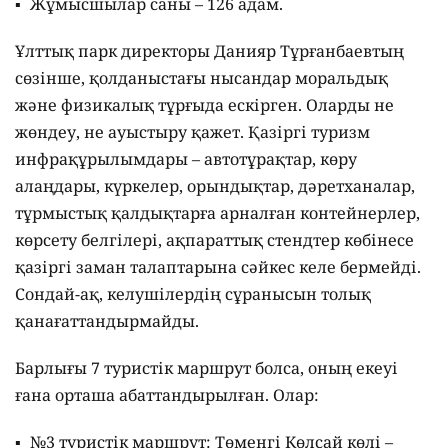
Жұмысшылар саны – 126 адам.
Ұлттық парк директоры Данияр Тұрғанбаевтың
сөзінше, қолданыстағы нысандар моральдық
және физикалық тұрғыда ескірген. Оларды не
жөндеу, не ауыстыру қажет. Қазіргі туризм
инфрақұрылымдары – автотұрақтар, көру
алаңдары, күркелер, орындықтар, дәретханалар,
тұрмыстық қалдықтарға арналған контейнерлер,
көрсету белгілері, ақпараттық стендтер көбінесе
қазіргі заман талаптарына сәйкес келе бермейді.
Сондай-ақ, келушілердің сұранысын толық
қанағаттандырмайды.
Барлығы 7 туристік маршрут болса, оның екеуі
ғана орташа абаттандырылған. Олар:
№3 туристік маршрут: Төменгі Көлсай көлі –