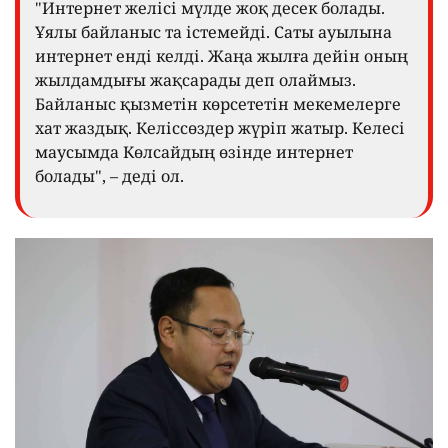
"Интернет желісі мүлде жоқ десек болады.
Ұялы байланыс та істемейді. Саты ауылына
интернет енді келді. Жаңа жылға дейін оның
жылдамдығы жақсарады деп олаймыз.
Байланыс қызметін көрсететін мекемелерге
хат жаздық. Келіссөздер жүріп жатыр. Келесі
маусымда Көлсайдың өзінде интернет
болады", – деді ол.