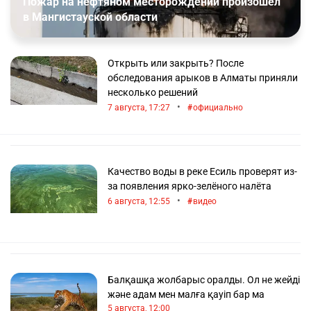
Пожар на нефтяном месторождении произошёл
окисление рек, морей и океанов;
в Мангистауской области
разрушение озонового слоя.
Новости о мировой экологической ситуации
Открыть или закрыть? После
показывают влияние стран, организаций
обследования арыков в Алматы приняли
и каждого человека на природную ситуацию.
несколько решений
Современные государственные программы
•
7 августа, 17:27
официально
и социальные задачи компаний постепенно
направляют свои действия на улучшение
состояния окружающей среды.
Качество воды в реке Есиль проверят из-
Экологическая ситуация
за появления ярко-зелёного налёта
в Казахстане
•
6 августа, 12:55
видео
Природная среда Казахстана очень уязвима,
поскольку антропогенные нагрузки по всей
территории РК препятствуют естественной
способности природы обеспечивать социально-
Балқашқа жолбарыс оралды. Ол не жейді
экономическое развитие страны. В результате
және адам мен малға қауіп бар ма
ведения сельскохозяйственной и горно-
5 августа, 12:00