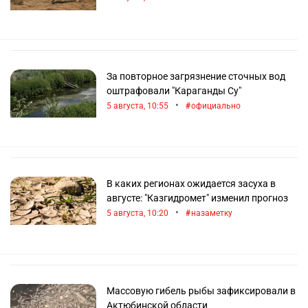
металлургической деятельности снижено
плодородие почв, началось загрязнение воды
и происходит постепенное превращение некоторых
земель в пустыни.
За повторное загрязнение сточных вод
Актуальные экологические события публикуются
оштрафовали "Караганды Су"
на новостном портале «Информбюро», где можно
•
5 августа, 10:55
официально
ознакомиться с последними новостями
об экологии в Казахстане.
В каких регионах ожидается засуха в
августе: "Казгидромет" изменил прогноз
•
5 августа, 10:20
назаметку
Массовую гибель рыбы зафиксировали в
Актюбинской области