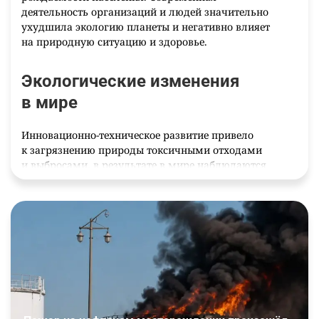
деятельность организаций и людей значительно
ухудшила экологию планеты и негативно влияет
на природную ситуацию и здоровье.
Экологические изменения
в мире
Инновационно-техническое развитие привело
к загрязнению природы токсичными отходами
и выбросами, в результате в мире наблюдаются
глобальное потепление, выпадают кислотные
осадки и происходят прочие негативные
последствия. Антропогенные нагрузки тянут
за собой негативные смещения температурных
режимов и истощение природных источников.
К явным необратимым процессам относятся:
загрязнение почвы, воздуха и воды;
опасная утилизация мусора;
уничтожение естественной экосистемы;