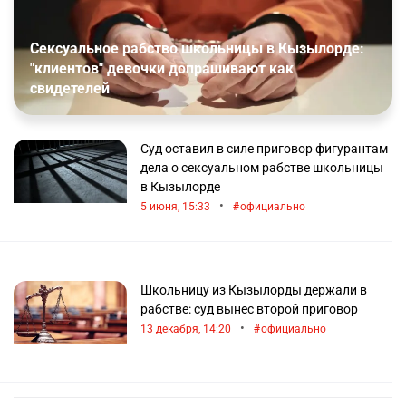
Сексуальное рабство школьницы в Кызылорде:
"клиентов" девочки допрашивают как
свидетелей
Суд оставил в силе приговор фигурантам
дела о сексуальном рабстве школьницы
в Кызылорде
•
5 июня, 15:33
официально
Школьницу из Кызылорды держали в
рабстве: суд вынес второй приговор
•
13 декабря, 14:20
официально