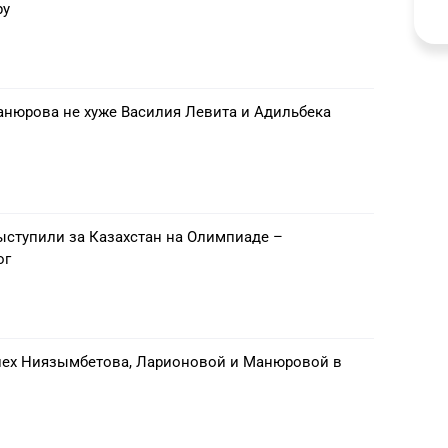
ру
анюрова не хуже Василия Левита и Адильбека
ыступили за Казахстан на Олимпиаде –
ог
ех Ниязымбетова, Ларионовой и Манюровой в