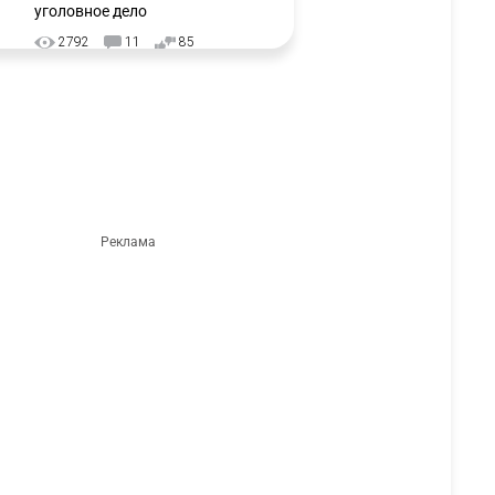
уголовное дело
2792
11
85
🗣Глава государства
3
направил телеграмму
соболезнования родным и
близким Халық қаһарманы
Ивана Гапича
2646
2
42
🇫🇷 Клуб ПСЖ объявил об
4
открытии своей футбольной
академии в Астане
2644
2
39
🇺🇸🇯🇵 США и Япония
5
провели совместную
интервенцию для спасения
иены
2695
1
16