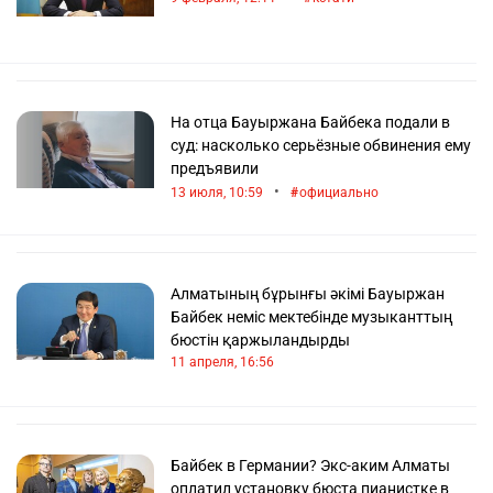
На отца Бауыржана Байбека подали в
суд: насколько серьёзные обвинения ему
предъявили
•
13 июля, 10:59
официально
Алматының бұрынғы әкімі Бауыржан
Байбек неміс мектебінде музыканттың
бюстін қаржыландырды
11 апреля, 16:56
Байбек в Германии? Экс-аким Алматы
оплатил установку бюста пианистке в