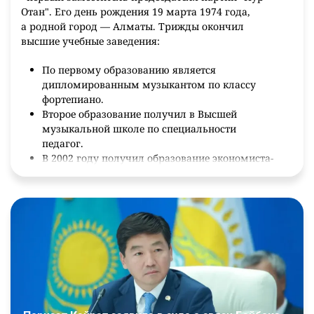
Отан". Его день рождения 19 марта 1974 года,
а родной город — Алматы. Трижды окончил
высшие учебные заведения:
По первому образованию является
дипломированным музыкантом по классу
фортепиано.
Второе образование получил в Высшей
музыкальной школе по специальности
педагог.
В 2002 году получил образование экономиста-
международника в ЦАУ в городе Алматы.
В 2010 году стал кандидатом наук после
успешной защиты диссертации
по политическим наукам.
Свободно владеет 4 языками: родным казахским,
русским, немецким и английским.
Благодаря свободному владению немецким
языком занял должность атташе Генерального