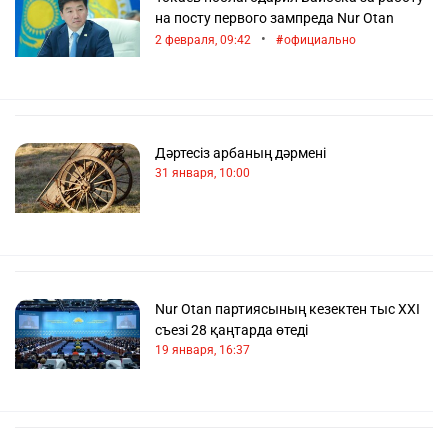
на посту первого зампреда Nur Otan
•
2 февраля, 09:42
официально
Дәртесіз арбаның дәрмені
31 января, 10:00
Nur Otan партиясының кезектен тыс XXI
съезі 28 қаңтарда өтеді
19 января, 16:37