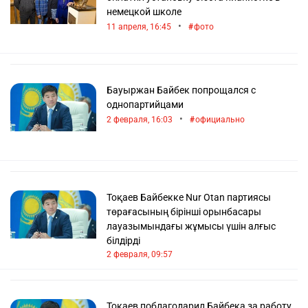
немецкой школе
•
11 апреля, 16:45
фото
Бауыржан Байбек попрощался с
однопартийцами
•
2 февраля, 16:03
официально
Тоқаев Байбекке Nur Otan партиясы
төрағасының бірінші орынбасары
лауазымындағы жұмысы үшін алғыс
білдірді
2 февраля, 09:57
Токаев поблагодарил Байбека за работу